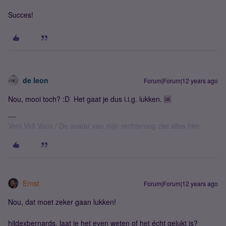
Succes!
de leon
Forum|Forum|12 years ago
Nou, mooi toch? :D Het gaat je dus i.i.g. lukken. 🆒
Veni Vidi Voco / De avatar van mijn rechteroog ziet alles hier.
Ernst
Forum|Forum|12 years ago
Nou, dat moet zeker gaan lukken!
hildexbernards, laat je het even weten of het écht gelukt is?