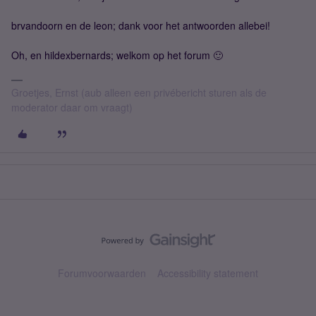
brvandoorn en de leon; dank voor het antwoorden allebei!
Oh, en hildexbernards; welkom op het forum 🙂
Groetjes, Ernst (aub alleen een privébericht sturen als de
moderator daar om vraagt)
Forumvoorwaarden
Accessibility statement