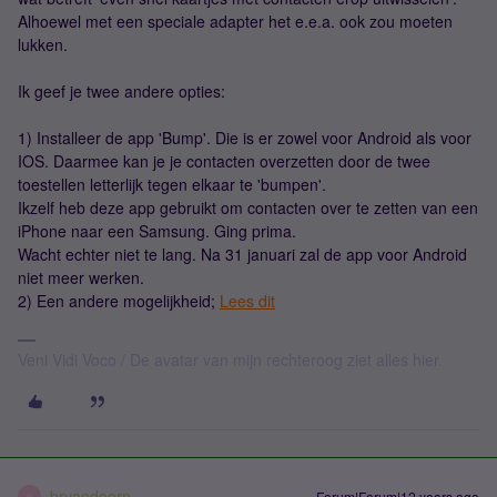
Alhoewel met een speciale adapter het e.e.a. ook zou moeten
lukken.
Ik geef je twee andere opties:
1) Installeer de app 'Bump'. Die is er zowel voor Android als voor
IOS. Daarmee kan je je contacten overzetten door de twee
toestellen letterlijk tegen elkaar te 'bumpen'.
Ikzelf heb deze app gebruikt om contacten over te zetten van een
iPhone naar een Samsung. Ging prima.
Wacht echter niet te lang. Na 31 januari zal de app voor Android
niet meer werken.
2) Een andere mogelijkheid;
Lees dit
Veni Vidi Voco / De avatar van mijn rechteroog ziet alles hier.
brvandoorn
Forum|Forum|12 years ago
B