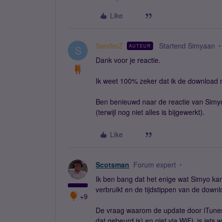
Like
SanderZ
Startend Simyaan
AUTEUR
S
Dank voor je reactie.
Ik weet 100% zeker dat ik de download n
Ben benieuwd naar de reactie van Simyo, 
(terwijl nog niet alles is bijgewerkt).
Like
Scotsman
Forum expert
Ik ben bang dat het enige wat Simyo kan
verbruikt en de tijdstippen van de downl
+9
De vraag waarom de update door iTunes 
dat gebeurd is) en niet via WiFi, is iet