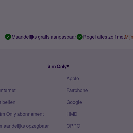
Maandelijks gratis aanpasbaar
Regel alles zelf met
Mij
Sim Only
Apple
internet
Fairphone
 bellen
Google
Sim Only abonnement
HMD
 maandelijks opzegbaar
OPPO