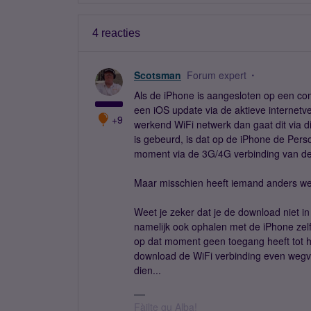
4 reacties
Scotsman
Forum expert
Als de iPhone is aangesloten op een c
een iOS update via de aktieve internet
+9
werkend WiFi netwerk dan gaat dit via di
is gebeurd, is dat op de iPhone de Perso
moment via de 3G/4G verbinding van de
Maar misschien heeft iemand anders wel
Weet je zeker dat je de download niet 
namelijk ook ophalen met de iPhone zelf
op dat moment geen toegang heeft tot he
download de WiFi verbinding even wegval
dien...
Fàilte gu Alba!