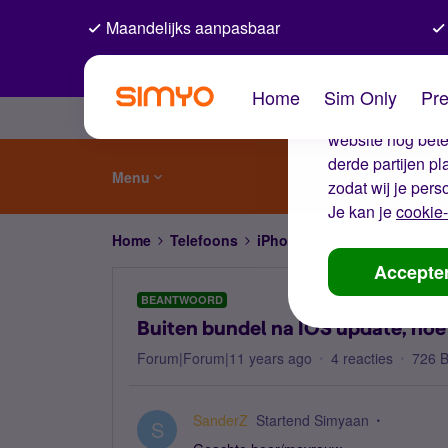
Maandelijks aanpasbaar
De coo
Home
Sim Only
Pre
Wij gebruiken co
website nog beter
derde partijen p
Menu
zodat wij je pers
Je kan je
cookie-
Home
Telefoons
iPhone / iOS
Buiten bundel
Accepte
BEANTWOORD
Buiten bundel na IOS update, hoe
Forum|Forum|11 years ago
4 reacties
726 
SanderZ
Startend Simyaan
S