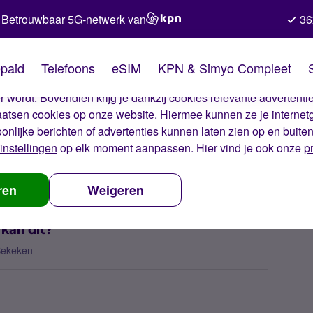
Betrouwbaar 5G-netwerk van
36
kies van Simyo
paid
Telefoons
eSIM
KPN & Simyo Compleet
okies op onze website. Met deze cookies zorgen wij ervoor dat j
 wordt. Bovendien krijg je dankzij cookies relevante advertentie
laatsen cookies op onze website. Hiermee kunnen ze je internet
oonlijke berichten of advertenties kunnen laten zien op en buite
instellingen
op elk moment aanpassen. Hier vind je ook onze
p
 na IOS update, hoe kan dit?
ren
Weigeren
 kan dit?
Bekeken