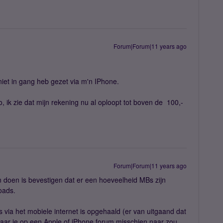
Forum|Forum|11 years ago
iet in gang heb gezet via m'n IPhone.
ik zie dat mijn rekening nu al oploopt tot boven de  100,-
Forum|Forum|11 years ago
 doen is bevestigen dat er een hoeveelheid MBs zijn
oads.
via het mobiele internet is opgehaald (er van uitgaand dat
s waar je op een Apple of iPhone forum misschien naar zou