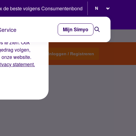
Selecteer taal
x de beste volgens Consumentenbond
Service
Mijn Simyo
e ervaring op de
s te zien. Ook
gedrag volgen,
Start een topic
Inloggen / Registreren
n onze website.
rivacy statement.