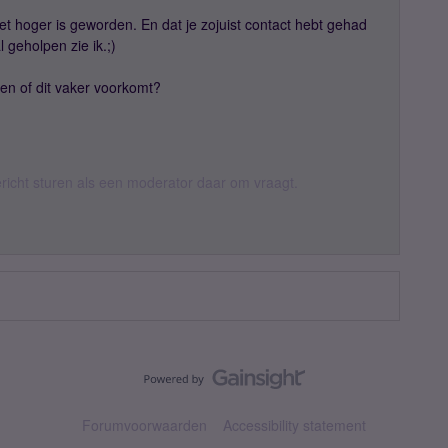
et hoger is geworden. En dat je zojuist contact hebt gehad
 geholpen zie ik.;)
en of dit vaker voorkomt?
ericht sturen als een moderator daar om vraagt.
Forumvoorwaarden
Accessibility statement