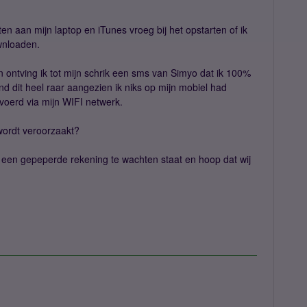
n aan mijn laptop en iTunes vroeg bij het opstarten of ik
wnloaden.
 ontving ik tot mijn schrik een sms van Simyo dat ik 100%
nd dit heel raar aangezien ik niks op mijn mobiel had
evoerd via mijn WIFI netwerk.
wordt veroorzaakt?
 een gepeperde rekening te wachten staat en hoop dat wij