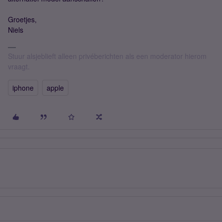
Groetjes,
Niels
Stuur alsjeblieft alleen privéberichten als een moderator hierom
vraagt.
iphone
apple