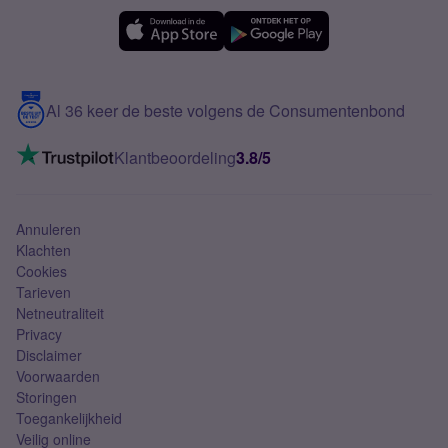
Simyo Compleet
eSIM
Samsung A56
Over Simyo
Samsung
Meerdere nummers
Samsung S25 FE
Blog
5G internet
Contact
Al 36 keer de beste volgens de Consumentenbond
Mobiel internet
VoLTE 4G bellen
Klantbeoordeling
3.8/5
Mobiel abonnement
Simkaart
Annuleren
Klachten
Cookies
Tarieven
Netneutraliteit
Privacy
Disclaimer
Voorwaarden
Storingen
Toegankelijkheid
Veilig online