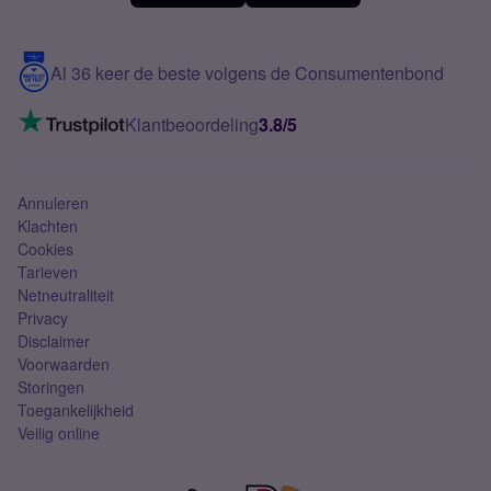
Meerdere nummers
Samsung S25 FE
Blog
5G internet
Contact
Al 36 keer de beste volgens de Consumentenbond
Mobiel internet
VoLTE 4G bellen
Klantbeoordeling
3.8/5
Mobiel abonnement
Simkaart
Annuleren
Klachten
Cookies
Tarieven
Netneutraliteit
Privacy
Disclaimer
Voorwaarden
Storingen
Toegankelijkheid
Veilig online