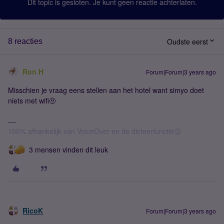
Dit topic is gesloten. Je kunt geen reactie achterlaten.
Oudste eerst
8 reacties
Ron H
Forum|Forum|3 years ago
Misschien je vraag eens stellen aan het hotel want simyo doet
niets met wifi🤨
100% afhankelijk van VoiceOver en de dicteerfunctie😉
3 mensen vinden dit leuk
RicoK
Forum|Forum|3 years ago