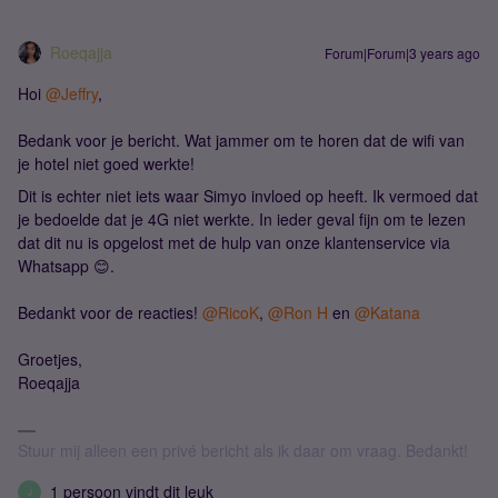
Roeqajja
Forum|Forum|3 years ago
Hoi
@Jeffry
,
Bedank voor je bericht. Wat jammer om te horen dat de wifi van
je hotel niet goed werkte!
Dit is echter niet iets waar Simyo invloed op heeft. Ik vermoed dat
je bedoelde dat je 4G niet werkte. In ieder geval fijn om te lezen
dat dit nu is opgelost met de hulp van onze klantenservice via
Whatsapp 😊.
Bedankt voor de reacties!
@RicoK
,
@Ron H
en
@Katana
Groetjes,
Roeqajja
Stuur mij alleen een privé bericht als ik daar om vraag. Bedankt!
1 persoon vindt dit leuk
J