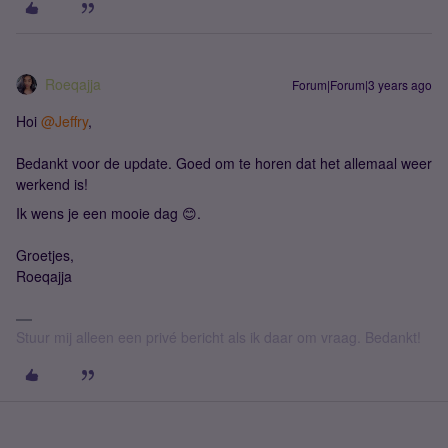
Roeqajja
Forum|Forum|3 years ago
Hoi
@Jeffry
,
Bedankt voor de update. Goed om te horen dat het allemaal weer
werkend is!
Ik wens je een mooie dag 😊.
Groetjes,
Roeqajja
Stuur mij alleen een privé bericht als ik daar om vraag. Bedankt!