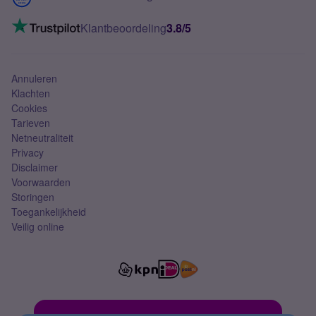
Mobiel internet
VoLTE 4G bellen
Klantbeoordeling
3.8/5
Mobiel abonnement
Simkaart
Annuleren
Klachten
Cookies
Tarieven
Netneutraliteit
Privacy
Disclaimer
Voorwaarden
Storingen
Toegankelijkheid
Veilig online