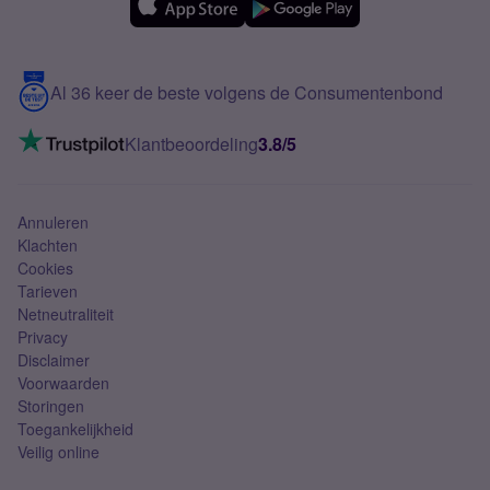
Over Simyo
Samsung
Meerdere nummers
Samsung S25 FE
Blog
5G internet
Contact
Al 36 keer de beste volgens de Consumentenbond
Mobiel internet
VoLTE 4G bellen
Klantbeoordeling
3.8/5
Mobiel abonnement
Simkaart
Annuleren
Klachten
Cookies
Tarieven
Netneutraliteit
Privacy
Disclaimer
Voorwaarden
Storingen
Toegankelijkheid
Veilig online