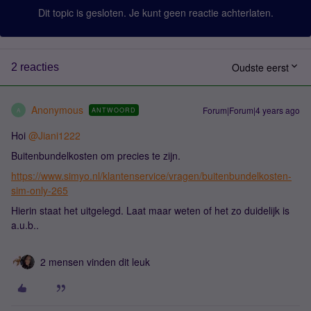
Dit topic is gesloten. Je kunt geen reactie achterlaten.
Oudste eerst
2 reacties
Anonymous
Forum|Forum|4 years ago
ANTWOORD
A
Hoi
@Jiani1222
Buitenbundelkosten om precies te zijn.
https://www.simyo.nl/klantenservice/vragen/buitenbundelkosten-
sim-only-265
Hierin staat het uitgelegd. Laat maar weten of het zo duidelijk is
a.u.b..
2 mensen vinden dit leuk