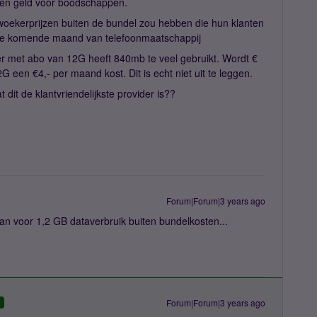
een geld voor boodschappen.
 woekerprijzen buiten de bundel zou hebben die hun klanten
er de komende maand van telefoonmaatschappij
ter met abo van 12G heeft 840mb te veel gebruikt. Wordt €
2G een €4,- per maand kost. Dit is echt niet uit te leggen.
it de klantvriendelijkste provider is??
Forum|Forum|3 years ago
aan voor 1,2 GB dataverbruik buiten bundelkosten...
Forum|Forum|3 years ago
D