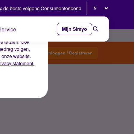
Selecteer taal
x de beste volgens Consumentenbond
Service
Mijn Simyo
e ervaring op de
s te zien. Ook
gedrag volgen,
Start een topic
Inloggen / Registreren
n onze website.
rivacy statement.