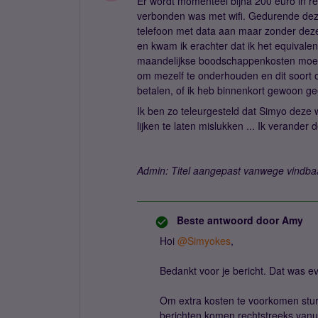
Er wordt momenteel bijna 200 euro in rek
verbonden was met wifi. Gedurende deze t
telefoon met data aan maar zonder deze 
en kwam ik erachter dat ik het equivale
maandelijkse boodschappenkosten moet b
om mezelf te onderhouden en dit soort one
betalen, of ik heb binnenkort gewoon g
Ik ben zo teleurgesteld dat Simyo deze
lijken te laten mislukken ... Ik verand
Admin: Titel aangepast vanwege vindba
Beste antwoord door
Amy
Hoi
@Simyokes
,
Bedankt voor je bericht. Dat was e
Om extra kosten te voorkomen stur
berichten komen rechtstreeks vanuit