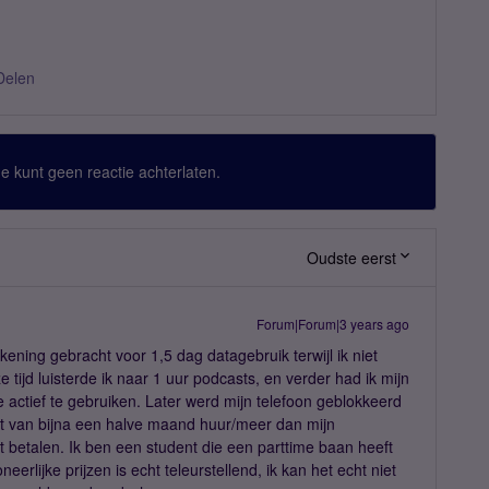
Delen
 Je kunt geen reactie achterlaten.
Oudste eerst
Forum|Forum|3 years ago
ening gebracht voor 1,5 dag datagebruik terwijl ik niet
ijd luisterde ik naar 1 uur podcasts, en verder had ik mijn
actief te gebruiken. Later werd mijn telefoon geblokkeerd
nt van bijna een halve maand huur/meer dan mijn
etalen. Ik ben een student die een parttime baan heeft
erlijke prijzen is echt teleurstellend, ik kan het echt niet