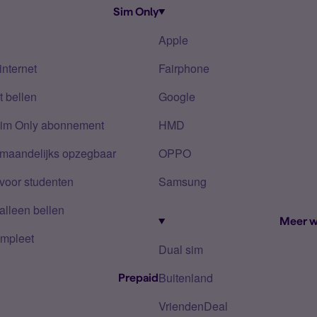
Sim Only
Apple
internet
Fairphone
 bellen
Google
Sim Only abonnement
HMD
 maandelijks opzegbaar
OPPO
voor studenten
Samsung
alleen bellen
Meer w
mpleet
Dual sim
Buitenland
Prepaid
VriendenDeal