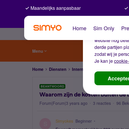
Maandelijks aanpasbaar
De coo
Home
Sim Only
Pre
Wij gebruiken co
website nog beter
derde partijen p
Menu
zodat wij je pers
Je kan je
cookie-
Home
Diensten
Internet, 4G en 5G
Waarom z
Accepte
BEANTWOORD
Waarom zijn de kosten buiten de
Forum|Forum|3 years ago
3 reacties
96 Be
Simyokes
Beginner
S