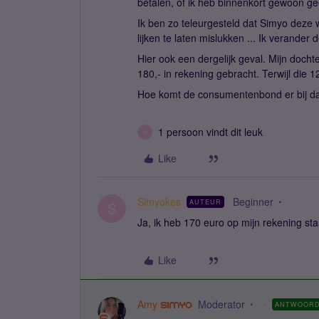
betalen, of ik heb binnenkort gewoon g
Ik ben zo teleurgesteld dat Simyo deze
lijken te laten mislukken ... Ik verand
Hier ook een dergelijk geval. Mijn doch
180,- in rekening gebracht. Terwijl die 1
Hoe komt de consumentenbond er bij dat d
1 persoon vindt dit leuk
S
Like
Simyokes
Beginner
AUTEUR
S
Ja, ik heb 170 euro op mijn rekening st
Like
Amy
Moderator
ANTWOOR