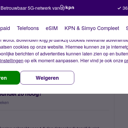
Betrouwbaar 5G-netwerk van
36
kies van Simyo
paid
Telefoons
eSIM
KPN & Simyo Compleet
okies op onze website. Met deze cookies zorgen wij ervoor dat j
 wordt. Bovendien krijg je dankzij cookies relevante advertentie
laatsen cookies op onze website. Hiermee kunnen ze je internet
oonlijke berichten of advertenties kunnen laten zien op en buite
instellingen
op elk moment aanpassen. Hier vind je ook onze
p
ijn de kosten buiten de bundel zo hoog?
ren
Weigeren
 bundel zo hoog?
keken