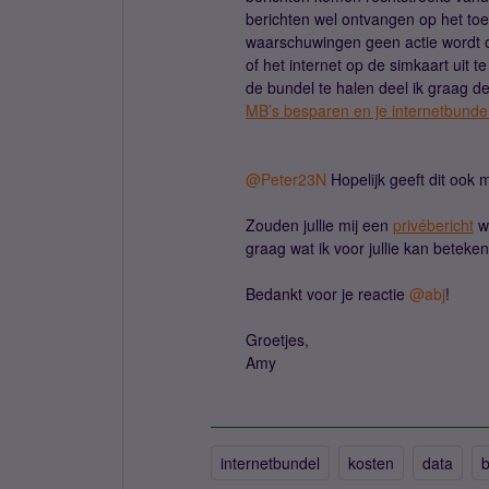
berichten wel ontvangen op het toe
waarschuwingen geen actie wordt o
of het internet op de simkaart uit 
de bundel te halen deel ik graag d
MB’s besparen en je internetbundel
@Peter23N
Hopelijk geeft dit ook 
Zouden jullie mij een
privébericht
wi
graag wat ik voor jullie kan betek
Bedankt voor je reactie
@abj
!
Groetjes,
Amy
internetbundel
kosten
data
b