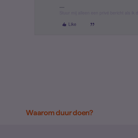
Stuur mij alleen een privé bericht als i
Like
Waarom duur doen?