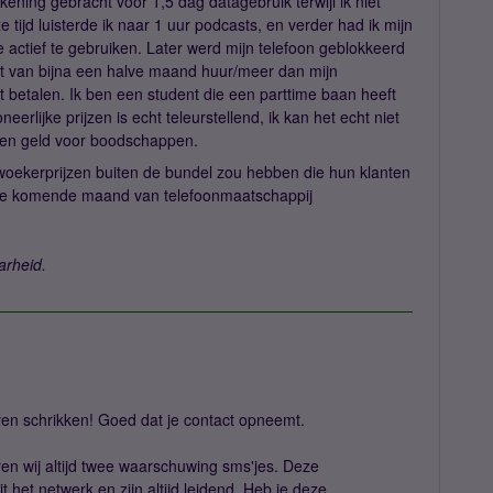
ening gebracht voor 1,5 dag datagebruik terwijl ik niet
ijd luisterde ik naar 1 uur podcasts, en verder had ik mijn
actief te gebruiken. Later werd mijn telefoon geblokkeerd
nt van bijna een halve maand huur/meer dan mijn
etalen. Ik ben een student die een parttime baan heeft
erlijke prijzen is echt teleurstellend, ik kan het echt niet
een geld voor boodschappen.
 woekerprijzen buiten de bundel zou hebben die hun klanten
er de komende maand van telefoonmaatschappij
arheid.
ven schrikken! Goed dat je contact opneemt.
en wij altijd twee waarschuwing sms'jes. Deze
 het netwerk en zijn altijd leidend. Heb je deze