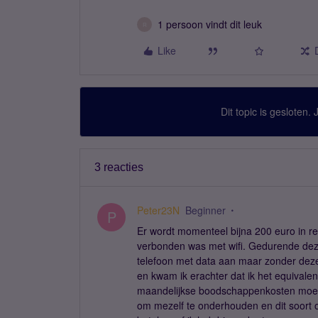
1 persoon vindt dit leuk
R
Like
Dit topic is gesloten.
3 reacties
Peter23N
Beginner
P
Er wordt momenteel bijna 200 euro in rek
verbonden was met wifi. Gedurende deze t
telefoon met data aan maar zonder deze 
en kwam ik erachter dat ik het equivale
maandelijkse boodschappenkosten moet b
om mezelf te onderhouden en dit soort one