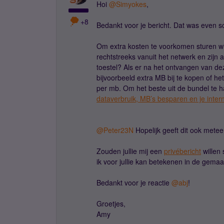
Hoi
@Simyokes
,
+8
Bedankt voor je bericht. Dat was even s
Om extra kosten te voorkomen sturen wi
rechtstreeks vanuit het netwerk en zijn 
toestel? Als er na het ontvangen van 
bijvoorbeeld extra MB bij te kopen of het
per mb. Om het beste uit de bundel te h
dataverbruik, MB’s besparen en je inter
@Peter23N
Hopelijk geeft dit ook metee
Zouden jullie mij een
privébericht
willen 
ik voor jullie kan betekenen in de gemaa
Bedankt voor je reactie
@abj
!
Groetjes,
Amy