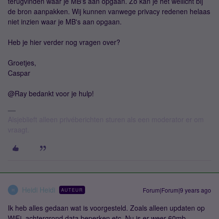
terugvinden waar je MB's aan opgaan. Zo kan je het wellicht bij
de bron aanpakken. Wij kunnen vanwege privacy redenen helaas
niet inzien waar je MB's aan opgaan.
Heb je hier verder nog vragen over?
Groetjes,
Caspar
@Ray bedankt voor je hulp!
Alsjeblieft alleen privéberichten sturen als een moderator er om
vraagt.
Heidi Heidi
Forum|Forum|9 years ago
AUTEUR
H
Ik heb alles gedaan wat is voorgesteld. Zoals alleen updaten op
WiFi, achtergrond data beperken etc. Nu is er weer 60mb