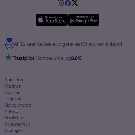
VriendenDeal
Verschil Prepaid en Sim Only
Samsung A36
Forum
OPPO
Simyo Compleet
eSIM
Samsung A56
Over Simyo
Samsung
Meerdere nummers
Samsung S25 FE
Blog
5G internet
Contact
Al 36 keer de beste volgens de Consumentenbond
Mobiel internet
VoLTE 4G bellen
Klantbeoordeling
3.8/5
Mobiel abonnement
Simkaart
Annuleren
Klachten
Cookies
Tarieven
Netneutraliteit
Privacy
Disclaimer
Voorwaarden
Storingen