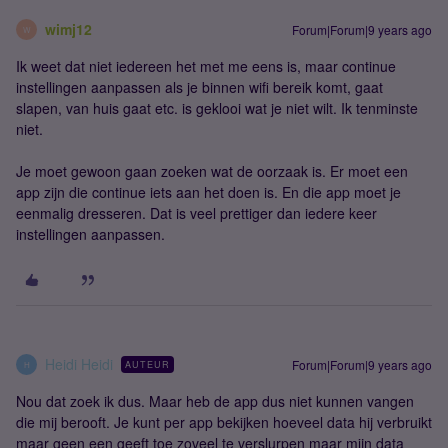
wimj12
Forum|Forum|9 years ago
W
Ik weet dat niet iedereen het met me eens is, maar continue
instellingen aanpassen als je binnen wifi bereik komt, gaat
slapen, van huis gaat etc. is geklooi wat je niet wilt. Ik tenminste
niet.
Je moet gewoon gaan zoeken wat de oorzaak is. Er moet een
app zijn die continue iets aan het doen is. En die app moet je
eenmalig dresseren. Dat is veel prettiger dan iedere keer
instellingen aanpassen.
Heidi Heidi
Forum|Forum|9 years ago
AUTEUR
H
Nou dat zoek ik dus. Maar heb de app dus niet kunnen vangen
die mij berooft. Je kunt per app bekijken hoeveel data hij verbruikt
maar geen een geeft toe zoveel te verslurpen maar mijn data