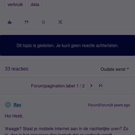
verbruik
data
Dit topic is gesloten. Je kunt geen reactie achterlaten.
Oudste eerst
33 reacties
Forum|pagination.label 1 / 2
Ray
Forum|Forum|9 years ago
R
Hoi Heidi,
Vraagje? Staat je mobiele internet aan in de nachtelijke uren? Zo
ja, dan is het niet meer dan logisch dat er verbruik wordt