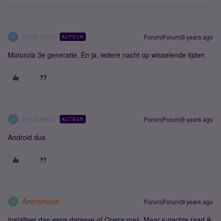
Heidi Heidi
Forum|Forum|9 years ago
AUTEUR
H
Motorola 3e generatie. En ja, iedere nacht op wisselende tijden
Heidi Heidi
Forum|Forum|9 years ago
AUTEUR
H
Android dus
Anonymous
Forum|Forum|9 years ago
A
Installeer dan eens dataeye of Opera max. Maar s-nachts raad ik