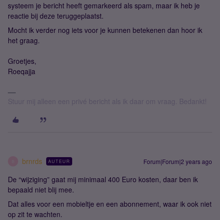
systeem je bericht heeft gemarkeerd als spam, maar ik heb je
reactie bij deze teruggeplaatst.
Mocht ik verder nog iets voor je kunnen betekenen dan hoor ik
het graag.
Groetjes,
Roeqajja
Stuur mij alleen een privé bericht als ik daar om vraag. Bedankt!
brnrds
Forum|Forum|2 years ago
AUTEUR
B
De “wijziging” gaat mij minimaal 400 Euro kosten, daar ben ik
bepaald niet blij mee.
Dat alles voor een mobieltje en een abonnement, waar ik ook niet
op zit te wachten.