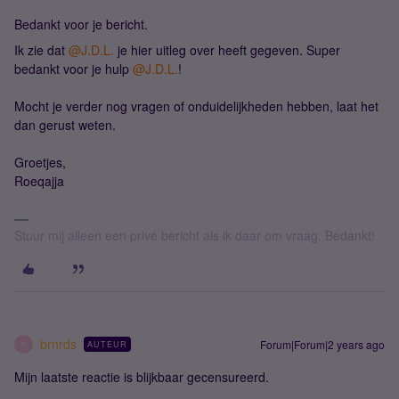
Bedankt voor je bericht.
Ik zie dat
@J.D.L.
je hier uitleg over heeft gegeven. Super
bedankt voor je hulp
@J.D.L.
!
Mocht je verder nog vragen of onduidelijkheden hebben, laat het
dan gerust weten.
Groetjes,
Roeqajja
Stuur mij alleen een privé bericht als ik daar om vraag. Bedankt!
brnrds
Forum|Forum|2 years ago
AUTEUR
B
Mijn laatste reactie is blijkbaar gecensureerd.