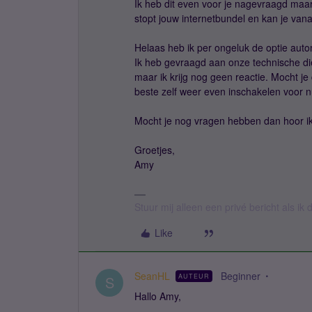
Ik heb dit even voor je nagevraagd maar 
stopt jouw internetbundel en kan je va
Helaas heb ik per ongeluk de optie auto
Ik heb gevraagd aan onze technische die
maar ik krijg nog geen reactie. Mocht je 
beste zelf weer even inschakelen voor n
Mocht je nog vragen hebben dan hoor ik
Groetjes,
Amy
Stuur mij alleen een privé bericht als i
Like
SeanHL
Beginner
AUTEUR
S
Hallo Amy,