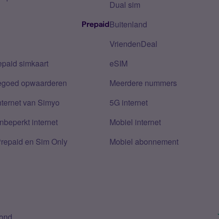
Dual sim
Buitenland
Prepaid
VriendenDeal
epaid simkaart
eSIM
tegoed opwaarderen
Meerdere nummers
nternet van Simyo
5G internet
nbeperkt internet
Mobiel internet
Prepaid en Sim Only
Mobiel abonnement
bond