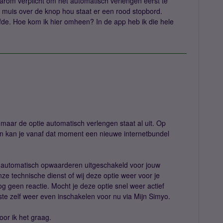
arom verplicht om het automatisch verlengen eerst te
ijn muis over de knop hou staat er een rood stopbord.
fde. Hoe kom ik hier omheen? In de app heb ik die hele
 maar de optie automatisch verlengen staat al uit. Op
 en kan je vanaf dat moment een nieuwe internetbundel
e automatisch opwaarderen uitgeschakeld voor jouw
ze technische dienst of wij deze optie weer voor je
g geen reactie. Mocht je deze optie snel weer actief
ste zelf weer even inschakelen voor nu via Mijn Simyo.
or ik het graag.