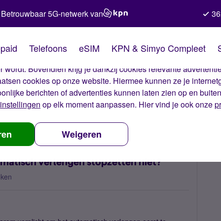
Betrouwbaar 5G-netwerk van
36
kies van Simyo
paid
Telefoons
eSIM
KPN & Simyo Compleet
okies op onze website. Met deze cookies zorgen wij ervoor dat j
 wordt. Bovendien krijg je dankzij cookies relevante advertentie
laatsen cookies op onze website. Hiermee kunnen ze je internet
oonlijke berichten of advertenties kunnen laten zien op en buite
instellingen
op elk moment aanpassen. Hier vind je ook onze
p
erkt de knop voor automatisch verlengen stopzetten niet?
ren
Weigeren
atisch verlengen stopzetten niet?
eken