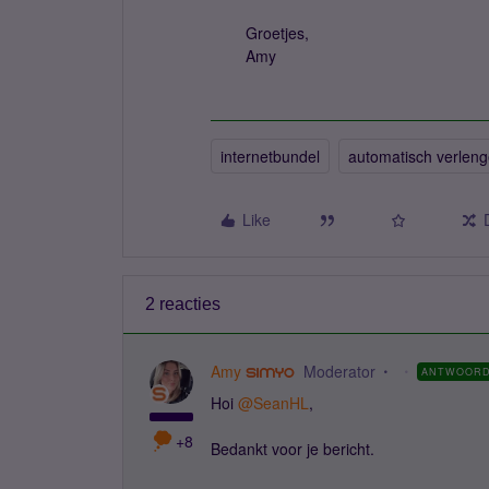
Groetjes,
Amy
internetbundel
automatisch verlen
Like
2 reacties
Amy
Moderator
ANTWOOR
Hoi ​
@SeanHL
,
+8
Bedankt voor je bericht.