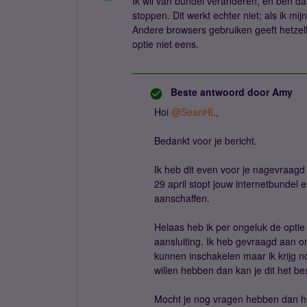
Ik wil van bundel veranderen, en ben da
stoppen. Dit werkt echter niet; als ik m
Andere browsers gebruiken geeft hetzel
optie niet eens.
Beste antwoord door
Amy
Hoi ​
@SeanHL
,
Bedankt voor je bericht.
Ik heb dit even voor je nagevraagd
29 april stopt jouw internetbundel
aanschaffen.
Helaas heb ik per ongeluk de opti
aansluiting. Ik heb gevraagd aan on
kunnen inschakelen maar ik krijg no
willen hebben dan kan je dit het be
Mocht je nog vragen hebben dan ho