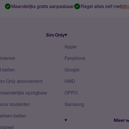
Maandelijks gratis aanpasbaar
Regel alles zelf met
Mij
Sim Only
Apple
internet
Fairphone
 bellen
Google
Sim Only abonnement
HMD
 maandelijks opzegbaar
OPPO
voor studenten
Samsung
alleen bellen
Meer w
mpleet