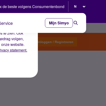
Selecteer taal
x de beste volgens Consumentenbond
Service
Mijn Simyo
e ervaring op de
s te zien. Ook
gedrag volgen,
Start een topic
Inloggen / Registreren
n onze website.
rivacy statement.