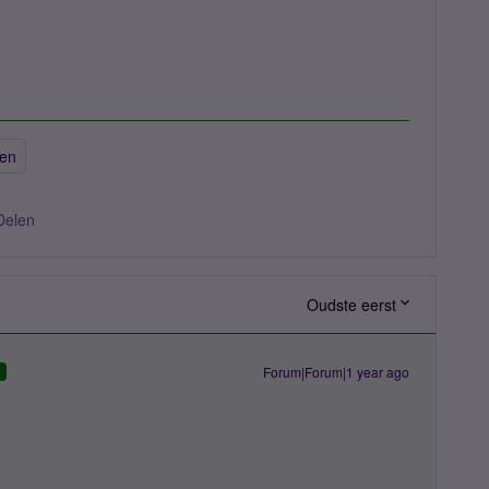
gen
Delen
Oudste eerst
Forum|Forum|1 year ago
D