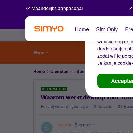
Maandelijks aanpasbaar
De coo
Home
Sim Only
Pre
Wij gebruiken co
website nog beter
derde partijen p
Menu
zodat wij je pers
Je kan je
cookie-
Home
Diensten
Internet, 4G en 5G
Waarom w
Accepte
BEANTWOORD
Waarom werkt de knop voor autom
Forum|Forum|1 year ago
2 reacties
69 Bek
SeanHL
Beginner
S