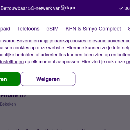
Betrouwbaar 5G-netwerk van
36
kies van Simyo
paid
Telefoons
eSIM
KPN & Simyo Compleet
okies op onze website. Met deze cookies zorgen wij ervoor dat j
 wordt. Bovendien krijg je dankzij cookies relevante advertentie
laatsen cookies op onze website. Hiermee kunnen ze je internet
oonlijke berichten of advertenties kunnen laten zien op en buite
instellingen
op elk moment aanpassen. Hier vind je ook onze
p
erkt 4G slecht op mijn iPhone 11?
ren
Weigeren
iPhone 11?
 Bekeken