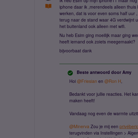
Ik heb Esim op mijn iphone11 maar nog 
iphone daar ik ,merendeels alleen thuis
werken, dat is voor even soms half uur ,
terug naar de stand waar 4G verdwijnt uit
het buitenland ook alleen met wifi.
Nu heb Esim ging moeilijk maar ging werk
heeft iemand ook zoiets meegemaakt?
bijvoorbaat dank
Beste antwoord door
Amy
Hoi
@Friesian
en
@Ron H
,
Bedankt voor jullie reacties. Het k
maken heeft!
Vandaag nog even de warmte uitzitt
@Minerva
Zou je mij een
privéberi
terugvinden via Instellingen > Al