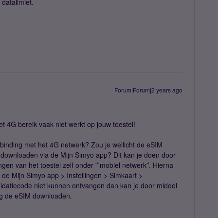
datalimiet.
Forum|Forum|2 years ago
et 4G bereik vaak niet werkt op jouw toestel!
rbinding met het 4G netwerk? Zou je wellicht de eSIM
downloaden via de Mijn Simyo app? Dit kan je doen door
ngen van het toestel zelf onder '’'mobiel netwerk'’. Hierna
de Mijn Simyo app > Instellingen > Simkaart >
idatiecode niet kunnen ontvangen dan kan je door middel
nog de eSIM downloaden.