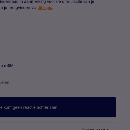
e inderdaad in aanmerking voor de omruilactie van je
an je terugvinden via
dit topic
.
yo eSIM
Delen
 Je kunt geen reactie achterlaten.