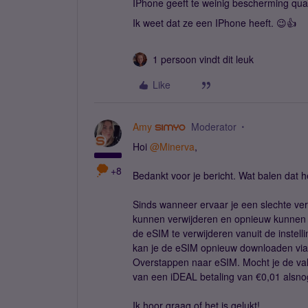
IPhone geeft te weinig bescherming qua 
Ik weet dat ze een IPhone heeft. 😉👍
1 persoon vindt dit leuk
Like
Amy
Moderator
Hoi
@Minerva
,
+8
Bedankt voor je bericht. Wat balen dat h
Sinds wanneer ervaar je een slechte ve
kunnen verwijderen en opnieuw kunnen 
de eSIM te verwijderen vanuit de instelli
kan je de eSIM opnieuw downloaden via 
Overstappen naar eSIM. Mocht je de val
van een iDEAL betaling van €0,01 als
Ik hoor graag of het is gelukt!