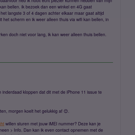
daarvoor heb ik nooit echt plezier kunnen hebben van mijn
 kan bellen. ik bezoek dan een winkel en 4G gaat
 het langste 3 of 4 dagen achter elkaar maar gaat altijd
 het scherm en ik weer alleen thuis via wifi kan bellen, in
en doch niet voor lang, ik kan weer alleen thuis bellen.
an inderdaad kloppen dat dit met de iPhone 11 issue te
en, morgen koelt het gelukkig af 😊.
cht
willen sturen met jouw iMEI nummer? Deze kan je
gemeen > Info. Dan kan ik even contact opnemen met de