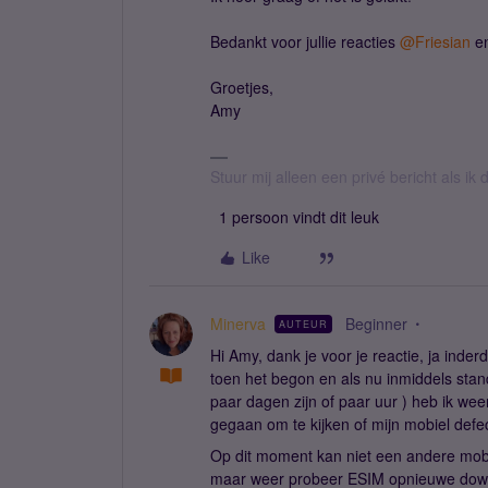
Bedankt voor jullie reacties
@Friesian
e
Groetjes,
Amy
Stuur mij alleen een privé bericht als i
1 persoon vindt dit leuk
Like
Minerva
Beginner
AUTEUR
Hi Amy, dank je voor je reactie, ja inder
toen het begon en als nu inmiddels sta
paar dagen zijn of paar uur ) heb ik we
gegaan om te kijken of mijn mobiel defect
Op dit moment kan niet een andere mobie
maar weer probeer ESIM opnieuwe down