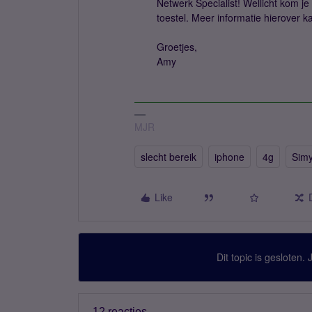
Netwerk Specialist! Wellicht kom j
toestel. Meer informatie hierover k
Groetjes,
Amy
MJR
slecht bereik
iphone
4g
Sim
Like
Dit topic is gesloten.
12 reacties