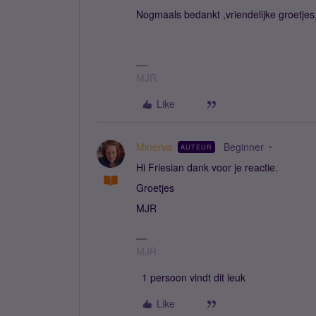
Nogmaals bedankt ,vriendelijke groetje
MJR
Like
Minerva
Beginner
AUTEUR
Hi Friesian dank voor je reactie.
Groetjes
MJR
MJR
1 persoon vindt dit leuk
Like