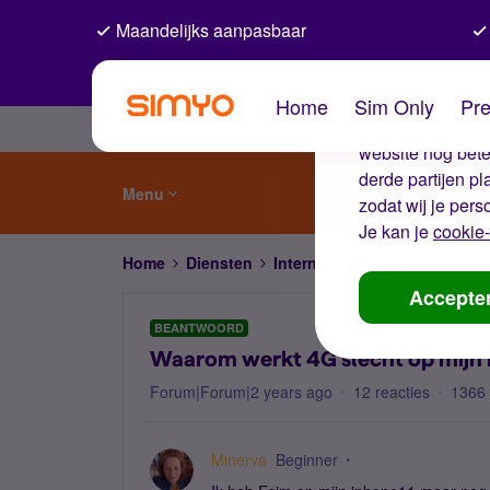
Maandelijks aanpasbaar
De coo
Home
Sim Only
Pre
Wij gebruiken co
website nog beter
derde partijen p
Menu
zodat wij je pers
Je kan je
cookie-
Home
Diensten
Internet, 4G en 5G
Waarom w
Accepte
BEANTWOORD
Waarom werkt 4G slecht op mijn 
Forum|Forum|2 years ago
12 reacties
1366
Minerva
Beginner