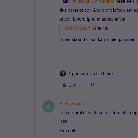
Hallo
@Friesian
,
@Minerva
heeft een I
dus het is of een Android telefoon aans
of een betere Iphone aanschaffen.
Goed bezig!!
Thanks!
Bovenstaand citaat kan ik niet plaatsen.
1 persoon vindt dit leuk
Like
Anonymous
A
In haar profiel heeft ze al informatie gep
IOS
Sim only.