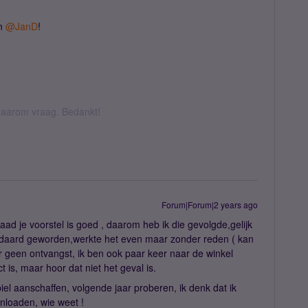
n
@JanD
!
k daarom vraag. Bedankt!
Forum|Forum|2 years ago
daad je voorstel is goed , daarom heb ik die gevolgde,gelijk
ndaard geworden,werkte het even maar zonder reden ( kan
er geen ontvangst, ik ben ook paar keer naar de winkel
 is, maar hoor dat niet het geval is.
l aanschaffen, volgende jaar proberen, ik denk dat ik
loaden, wie weet !