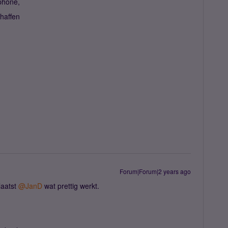
phone,
chaffen
Forum|Forum|2 years ago
laatst
@JanD
wat prettig werkt.