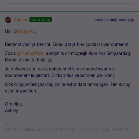
Ashley
Forum|Forum|1 year ago
ANTWOORD
Hoi
@HappyAn
,
Bedankt voor je bericht. Goed dat je hier contact over opneemt!
Zoals
@RobbyTown
aangaf is dit mogelijk door zijn Simyaardag.
Bedankt voor je hulp! 😊
Je ontvangt een extra databundel in de maand waarin je
abonnement is gestart. Dit kan dus verschillen per klant.
Ook bij jouw Simyaardag zal je extra data ontvangen. Het is nog
even afwachten.
Groetjes,
Ashley
Stuur mij alleen een privé bericht als ik daarom vraag. Bedankt!