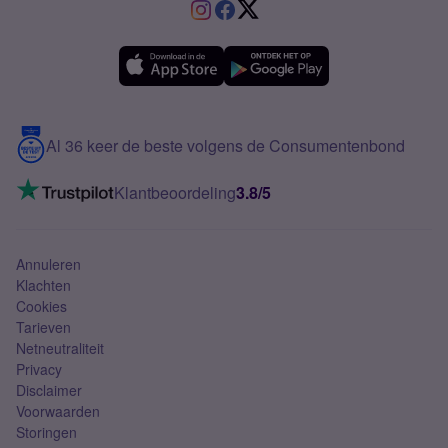
VriendenDeal
Verschil Prepaid en Sim Only
Samsung A36
Forum
OPPO
Simyo Compleet
eSIM
Samsung A56
Over Simyo
Samsung
Meerdere nummers
Samsung S25 FE
Blog
5G internet
Contact
Al 36 keer de beste volgens de Consumentenbond
Mobiel internet
VoLTE 4G bellen
Klantbeoordeling
3.8/5
Mobiel abonnement
Simkaart
Annuleren
Klachten
Cookies
Tarieven
Netneutraliteit
Privacy
Disclaimer
Voorwaarden
Storingen