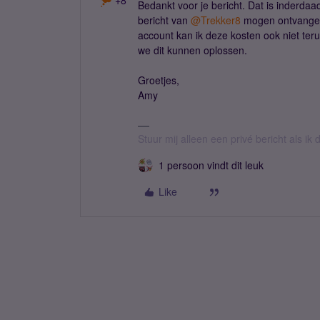
+8
Bedankt voor je bericht. Dat is inderda
bericht van
@Trekker8
mogen ontvangen.
account kan ik deze kosten ook niet ter
we dit kunnen oplossen.
Groetjes,
Amy
Stuur mij alleen een privé bericht als i
1 persoon vindt dit leuk
Like