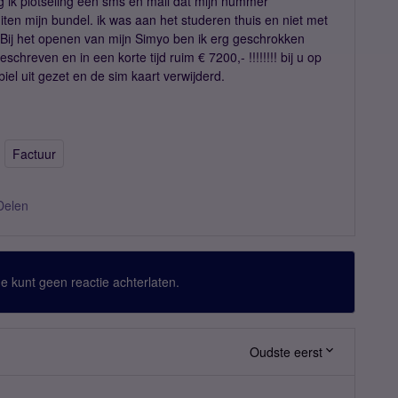
jg ik plotseling een sms en mail dat mijn nummer
ten mijn bundel. ik was aan het studeren thuis en niet met
. Bij het openen van mijn Simyo ben ik erg geschrokken
hreven en in een korte tijd ruim € 7200,- !!!!!!!! bij u op
el uit gezet en de sim kaart verwijderd.
Factuur
Delen
 Je kunt geen reactie achterlaten.
Oudste eerst