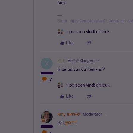
Amy
Stuur mij alleen een privé bericht als i
1 persoon vindt dit leuk
Like
XTF
Actief Simyaan
X
Is de oorzaak al bekend?
+2
1 persoon vindt dit leuk
Like
Amy
Moderator
Hoi
@XTF
,