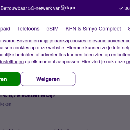
Betrouwbaar 5G-netwerk van
36
kies van Simyo
paid
Telefoons
eSIM
KPN & Simyo Compleet
okies op onze website. Met deze cookies zorgen wij ervoor dat j
 wordt. Bovendien krijg je dankzij cookies relevante advertentie
laatsen cookies op onze website. Hiermee kunnen ze je internet
oonlijke berichten of advertenties kunnen laten zien op en buite
instellingen
op elk moment aanpassen. Hier vind je ook onze
p
rijg ik iedere 2 seconden € 8,79 kosten erbij?
ren
Weigeren
 € 8,79 kosten erbij?
ekeken