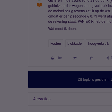
Gisteren in de avond rond 21.00 uur kri
geblokkeerd is wegens hoog verbruik bui
de mobiel bezig tevens zat ik op de wifi
omdat er per 2 seconde € 8,79 werd afgesc
de rekening staat. PANIEK ik heb de mobi
Wat moet ik doen.
kosten
blokkade
hoogverbruik
Like
Dit topic is gesloten.
4 reacties