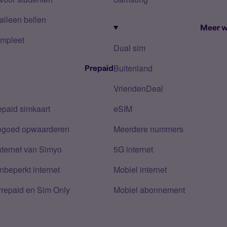
alleen bellen
Meer w
mpleet
Dual sim
Buitenland
Prepaid
VriendenDeal
epaid simkaart
eSIM
tegoed opwaarderen
Meerdere nummers
nternet van Simyo
5G internet
nbeperkt internet
Mobiel internet
Prepaid en Sim Only
Mobiel abonnement