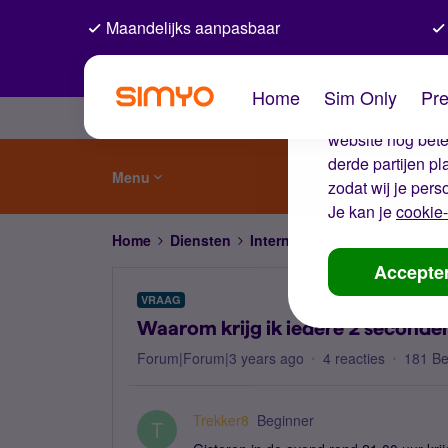
Maandelijks aanpasbaar
De coo
Home
Sim Only
Pre
Wij gebruiken co
website nog beter
derde partijen p
Menu
zodat wij je pers
Je kan je
cookie-
Home
Diensten
Internet, 4G en 5G
Waarom k
Accepte
VRAAG
Waarom krijg ik iedere 2 seconden
Forum|Forum|3 years ago
4 reacties
181 B
Trekker8
Beginner
T