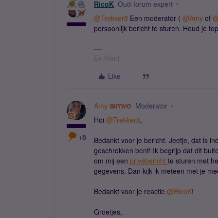
RicoK
Oud-forum expert
@Trekker8
Een moderator (
@Amy
of
@
persoonlijk bericht te sturen. Houd je top
Ex-Klant
Like
Amy
Moderator
Hoi
@Trekker8
,
+8
Bedankt voor je bericht. Jeetje, dat is 
geschrokken bent! Ik begrijp dat dit bui
om mij een
privébericht
te sturen met h
gegevens. Dan kijk ik meteen met je m
Bedankt voor je reactie
@RicoK
!
Groetjes,