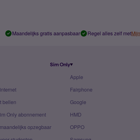
Maandelijks gratis aanpasbaar
Regel alles zelf met
Mij
Sim Only
Apple
internet
Fairphone
 bellen
Google
Sim Only abonnement
HMD
 maandelijks opzegbaar
OPPO
voor studenten
Samsung