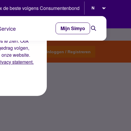
Selecteer taal
x de beste volgens Consumentenbond
Service
Mijn Simyo
e ervaring op de
s te zien. Ook
gedrag volgen,
Start een topic
Inloggen / Registreren
n onze website.
rivacy statement.