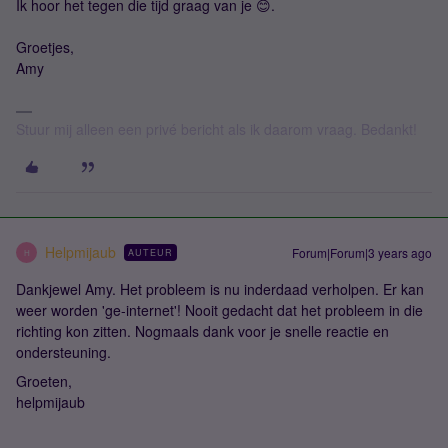
Ik hoor het tegen die tijd graag van je 😊.
Groetjes,
Amy
Stuur mij alleen een privé bericht als ik daarom vraag. Bedankt!
Helpmijaub
Forum|Forum|3 years ago
AUTEUR
H
Dankjewel Amy. Het probleem is nu inderdaad verholpen. Er kan
weer worden 'ge-internet'! Nooit gedacht dat het probleem in die
richting kon zitten. Nogmaals dank voor je snelle reactie en
ondersteuning.
Groeten,
helpmijaub