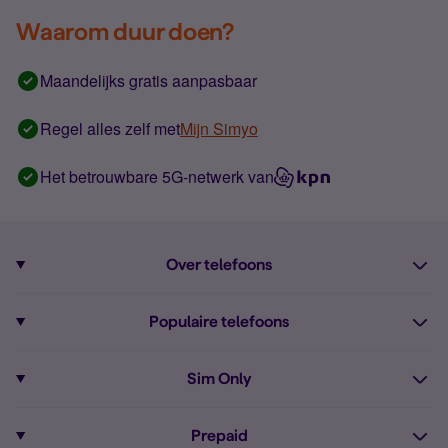
Waarom duur doen?
Maandelijks gratis aanpasbaar
Regel alles zelf met
Mijn Simyo
Het betrouwbare 5G-netwerk van
Over telefoons
Abonnement met telefoon
Populaire telefoons
Informatie over telefoons
Pixel 10
Sim Only
Alle telefoons
Pixel 9a
Sim Only
Prepaid
iPhone 16