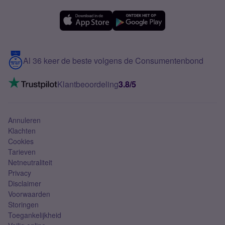
OPPO
Simyo Compleet
eSIM
Samsung A56
Over Simyo
Samsung
Meerdere nummers
Samsung S25 FE
Blog
5G internet
Contact
Al 36 keer de beste volgens de Consumentenbond
Mobiel internet
VoLTE 4G bellen
Klantbeoordeling
3.8/5
Mobiel abonnement
Simkaart
Annuleren
Klachten
Cookies
Tarieven
Netneutraliteit
Privacy
Disclaimer
Voorwaarden
Storingen
Toegankelijkheid