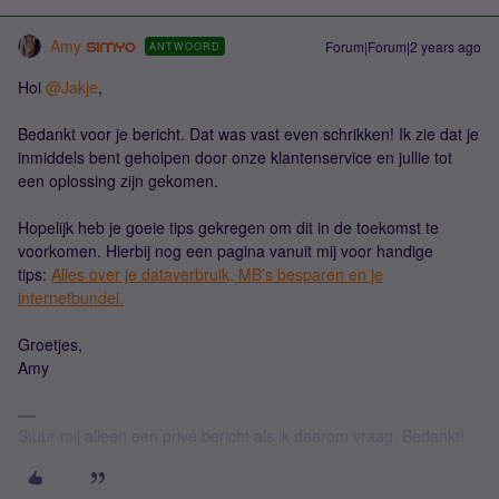
Amy
Forum|Forum|2 years ago
ANTWOORD
Hoi
@Jakje
,
Bedankt voor je bericht. Dat was vast even schrikken! Ik zie dat je
inmiddels bent geholpen door onze klantenservice en jullie tot
een oplossing zijn gekomen.
Hopelijk heb je goeie tips gekregen om dit in de toekomst te
voorkomen. Hierbij nog een pagina vanuit mij voor handige
tips:
Alles over je dataverbruik, MB’s besparen en je
internetbundel.
Groetjes,
Amy
Stuur mij alleen een privé bericht als ik daarom vraag. Bedankt!