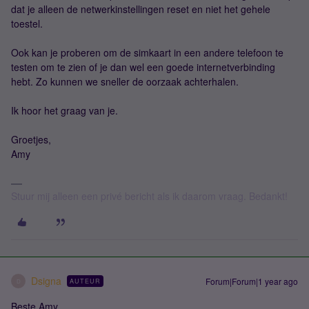
dat je alleen de netwerkinstellingen reset en niet het gehele
toestel.
Ook kan je proberen om de simkaart in een andere telefoon te
testen om te zien of je dan wel een goede internetverbinding
hebt. Zo kunnen we sneller de oorzaak achterhalen.
Ik hoor het graag van je.
Groetjes,
Amy
Stuur mij alleen een privé bericht als ik daarom vraag. Bedankt!
Dsigna
Forum|Forum|1 year ago
AUTEUR
D
Beste Amy,