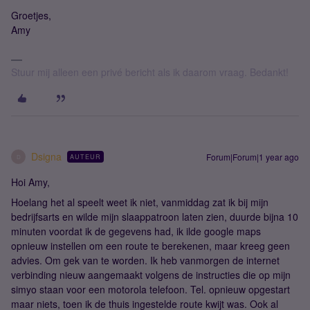
Groetjes,
Amy
Stuur mij alleen een privé bericht als ik daarom vraag. Bedankt!
Dsigna
Forum|Forum|1 year ago
AUTEUR
D
Hoi Amy,
Hoelang het al speelt weet ik niet, vanmiddag zat ik bij mijn
bedrijfsarts en wilde mijn slaappatroon laten zien, duurde bijna 10
minuten voordat ik de gegevens had, ik ilde google maps
opnieuw instellen om een route te berekenen, maar kreeg geen
advies. Om gek van te worden. Ik heb vanmorgen de internet
verbinding nieuw aangemaakt volgens de instructies die op mijn
simyo staan voor een motorola telefoon. Tel. opnieuw opgestart
maar niets, toen ik de thuis ingestelde route kwijt was. Ook al