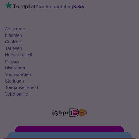
VoLTE 4G bellen
Klantbeoordeling
3.8/5
Mobiel abonnement
Simkaart
Annuleren
Klachten
Cookies
Tarieven
Netneutraliteit
Privacy
Disclaimer
Voorwaarden
Storingen
Toegankelijkheid
Veilig online