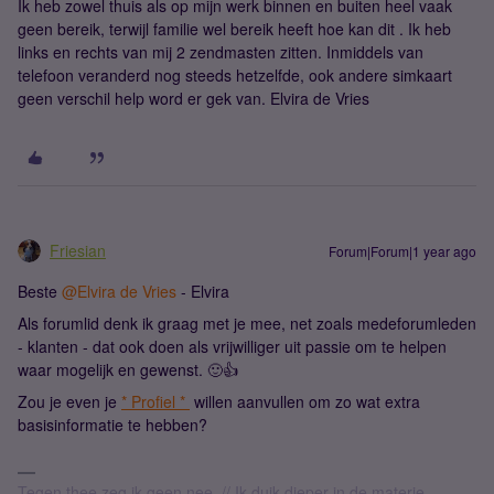
Ik heb zowel thuis als op mijn werk binnen en buiten heel vaak
geen bereik, terwijl familie wel bereik heeft hoe kan dit . Ik heb
links en rechts van mij 2 zendmasten zitten. Inmiddels van
telefoon veranderd nog steeds hetzelfde, ook andere simkaart
geen verschil help word er gek van. Elvira de Vries
Friesian
Forum|Forum|1 year ago
Beste ​
@Elvira de Vries
- Elvira
Als forumlid denk ik graag met je mee, net zoals medeforumleden
- klanten - dat ook doen als vrijwilliger uit passie om te helpen
waar mogelijk en gewenst. 🙂👍
Zou je even je
* Profiel *
willen aanvullen om zo wat extra
basisinformatie te hebben?
Tegen thee zeg ik geen nee. // Ik duik dieper in de materie