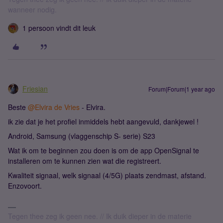
wanneer nodig.
1 persoon vindt dit leuk
Friesian
Forum|Forum|1 year ago
Beste ​
@Elvira de Vries
- Elvira.
ik zie dat je het profiel inmiddels hebt aangevuld, dankjewel !
Android, Samsung (vlaggenschip S- serie) S23
Wat ik om te beginnen zou doen is om de app OpenSignal te
installeren om te kunnen zien wat die registreert.
Kwaliteit signaal, welk signaal (4/5G) plaats zendmast, afstand.
Enzovoort.
Tegen thee zeg ik geen nee. // Ik duik dieper in de materie