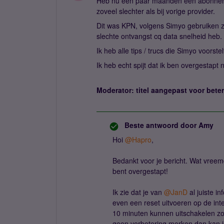
Heb nu een paar maanden een abonnement
zoveel slechter als bij vorige provider.
Dit was KPN, volgens Simyo gebruiken ze
slechte ontvangst cq data snelheid heb.
Ik heb alle tips / trucs die Simyo voorste
Ik heb echt spijt dat ik ben overgestapt
Moderator: titel aangepast voor bete
Beste antwoord door
Amy
Hoi ​
@Hapro
,
Bedankt voor je bericht. Wat vreemd
bent overgestapt!
Ik zie dat je van ​
@JanD
al juiste i
even een reset uitvoeren op de inte
10 minuten kunnen uitschakelen zo
geen verbetering merken dan kan 