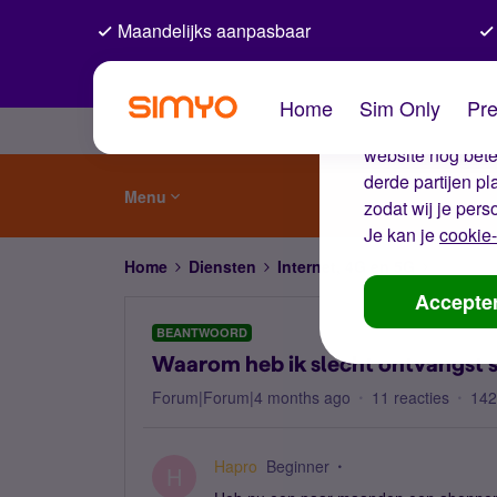
Maandelijks aanpasbaar
De coo
Home
Sim Only
Pre
Wij gebruiken co
website nog beter
derde partijen p
Menu
zodat wij je pers
Je kan je
cookie-
Home
Diensten
Internet, 4G en 5G
Waarom h
Accepte
BEANTWOORD
Waarom heb ik slecht ontvangst s
Forum|Forum|4 months ago
11 reacties
142
Hapro
Beginner
H