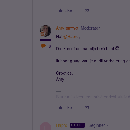
Like
Amy
Moderator
Hoi ​
@Hapro
,
+8
Dat kon direct na mijn bericht al 😇.
Ik hoor graag van je of dit verbetering ge
Groetjes,
Amy
Stuur mij alleen een privé bericht als i
Like
Hapro
Beginner
AUTEUR
H