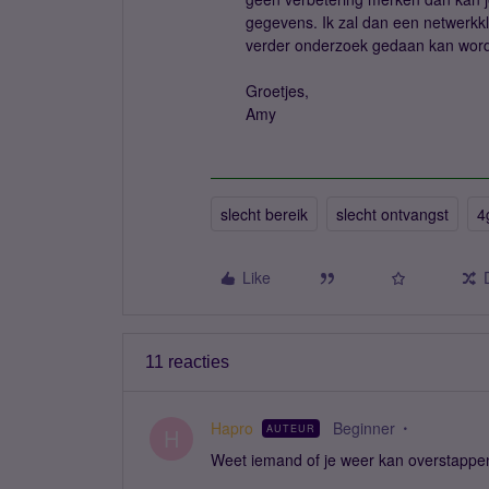
gegevens. Ik zal dan een netwerkkl
verder onderzoek gedaan kan word
Groetjes,
Amy
slecht bereik
slecht ontvangst
4
Like
11 reacties
Hapro
Beginner
AUTEUR
H
Weet iemand of je weer kan overstappen 