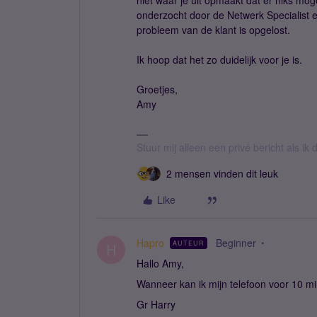
niet waar je uit opmaakt dat er niks mogel
onderzocht door de Netwerk Specialist e
probleem van de klant is opgelost.
Ik hoop dat het zo duidelijk voor je is.
Groetjes,
Amy
Stuur mij alleen een privé bericht als i
2 mensen vinden dit leuk
Like
Hapro
Beginner
AUTEUR
H
Hallo Amy,
Wanneer kan ik mijn telefoon voor 10 min
Gr Harry