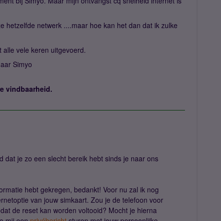
 bij Simyo. Maar mijn ontvangst cq snelheid internet is
 hetzelfde netwerk ....maar hoe kan het dan dat ik zulke
lt alle vele keren uitgevoerd.
 naar Simyo
re vindbaarheid.
 dat je zo een slecht bereik hebt sinds je naar ons
nformatie hebt gekregen, bedankt! Voor nu zal ik nog
rnetoptie van jouw simkaart. Zou je de telefoon voor
dat de reset kan worden voltooid? Mocht je hierna
je mij een
privébericht
sturen met jouw persoonlijke