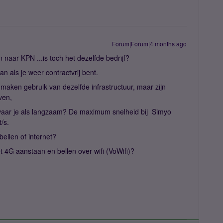
Forum|Forum|4 months ago
naar KPN ...is toch het dezelfde bedrijf?
 als je weer contractvrij bent.
aken gebruik van dezelfde infrastructuur, maar zijn
ven,
rvaar je als langzaam? De maximum snelheid bij Simyo
/s.
ellen of internet?
et 4G aanstaan en bellen over wifi (VoWifi)?