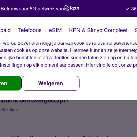
Betrouwbaar 5G-netwerk van
36
kies van Simyo
paid
Telefoons
eSIM
KPN & Simyo Compleet
okies op onze website. Met deze cookies zorgen wij ervoor dat j
 wordt. Bovendien krijg je dankzij cookies relevante advertentie
laatsen cookies op onze website. Hiermee kunnen ze je internet
oonlijke berichten of advertenties kunnen laten zien op en buite
instellingen
op elk moment aanpassen. Hier vind je ook onze
p
eb ik slecht ontvangst sinds ik ben overgestapt?
ren
Weigeren
inds ik ben overgestapt?
 Bekeken