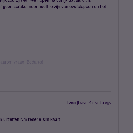
ijk zou zijn 😅. We hopen natuurlijk dat als dit is
r geen sprake meer hoeft te zijn van overstappen en het
k daarom vraag. Bedankt!
Forum|Forum|4 months ago
 uitzetten ivm reset e-sim kaart