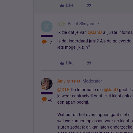
Like
XTF
Actief Simyaan
X
Ik zie dat je van ​
@JanD
al juiste inform
Is dat inderdaad juist? Als de geleverd
+2
iets mogelijk zijn?
Like
Amy
Moderator
@XTF
De informatie die ​
@JanD
geeft is
je weer contractvrij bent. Het klopt oo
+8
een apart bedrijf.
Wat betreft het overstappen gaat niet dir
wat we kunnen oplossen voor de klant. V
sturen zodat ik dit kan laten onderzoeke