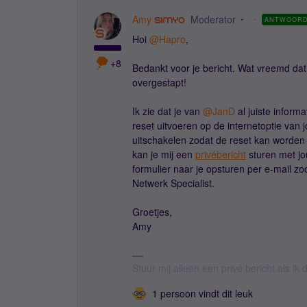
Amy
Moderator
ANTWOOR
Hoi ​
@Hapro
,
+8
Bedankt voor je bericht. Wat vreemd dat 
overgestapt!
Ik zie dat je van ​
@JanD
al juiste inform
reset uitvoeren op de internetoptie van
uitschakelen zodat de reset kan worden
kan je mij een
privébericht
sturen met jo
formulier naar je opsturen per e-mail 
Netwerk Specialist.
Groetjes,
Amy
Stuur mij alleen een privé bericht als i
1 persoon vindt dit leuk