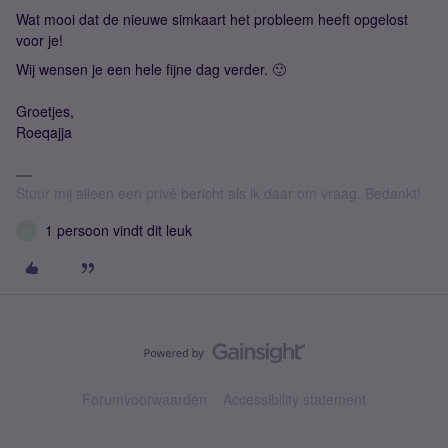
Wat mooi dat de nieuwe simkaart het probleem heeft opgelost
voor je!
Wij wensen je een hele fijne dag verder. 🙂
Groetjes,
Roeqajja
Stuur mij alleen een privé bericht als ik daar om vraag. Bedankt!
1 persoon vindt dit leuk
G
Forumvoorwaarden
Accessibility statement