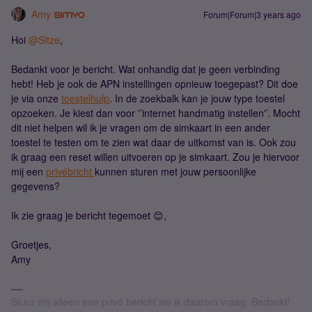
Amy
Forum|Forum|3 years ago
Hoi
@Sitze
,
Bedankt voor je bericht. Wat onhandig dat je geen verbinding
hebt! Heb je ook de APN instellingen opnieuw toegepast? Dit doe
je via onze
toestelhulp
. In de zoekbalk kan je jouw type toestel
opzoeken. Je kiest dan voor '’internet handmatig instellen'’. Mocht
dit niet helpen wil ik je vragen om de simkaart in een ander
toestel te testen om te zien wat daar de uitkomst van is. Ook zou
ik graag een reset willen uitvoeren op je simkaart. Zou je hiervoor
mij een
privébricht
kunnen sturen met jouw persoonlijke
gegevens?
Ik zie graag je bericht tegemoet 😊,
Groetjes,
Amy
Stuur mij alleen een privé bericht als ik daarom vraag. Bedankt!