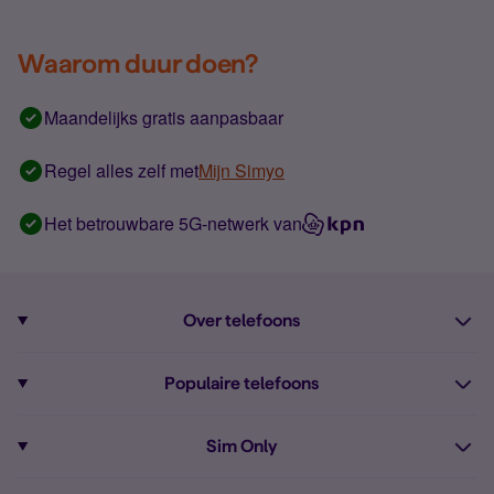
Waarom duur doen?
Maandelijks gratis aanpasbaar
Regel alles zelf met
Mijn Simyo
Het betrouwbare 5G-netwerk van
Over telefoons
Abonnement met telefoon
Populaire telefoons
Informatie over telefoons
Pixel 10
Sim Only
Alle telefoons
Pixel 9a
Sim Only