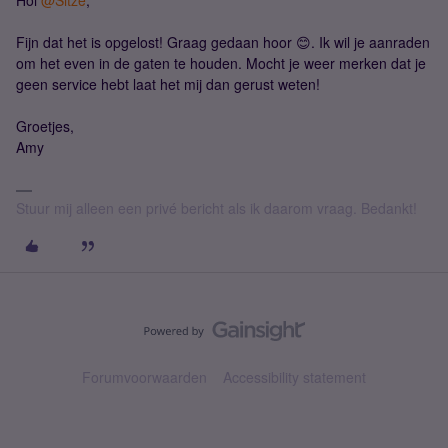
Hoi
@Sitze
,
Fijn dat het is opgelost! Graag gedaan hoor 😊. Ik wil je aanraden
om het even in de gaten te houden. Mocht je weer merken dat je
geen service hebt laat het mij dan gerust weten!
Groetjes,
Amy
Stuur mij alleen een privé bericht als ik daarom vraag. Bedankt!
Forumvoorwaarden
Accessibility statement