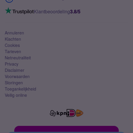
Mobiel internet
VoLTE 4G bellen
Klantbeoordeling
3.8/5
Mobiel abonnement
Simkaart
Annuleren
Klachten
Cookies
Tarieven
Netneutraliteit
Privacy
Disclaimer
Voorwaarden
Storingen
Toegankelijkheid
Veilig online