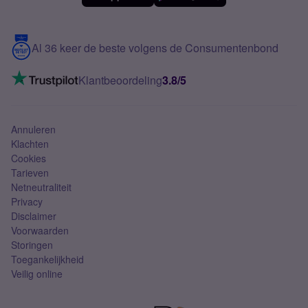
Meerdere nummers
Samsung S25 FE
Blog
5G internet
Contact
Al 36 keer de beste volgens de Consumentenbond
Mobiel internet
VoLTE 4G bellen
Klantbeoordeling
3.8/5
Mobiel abonnement
Simkaart
Annuleren
Klachten
Cookies
Tarieven
Netneutraliteit
Privacy
Disclaimer
Voorwaarden
Storingen
Toegankelijkheid
Veilig online