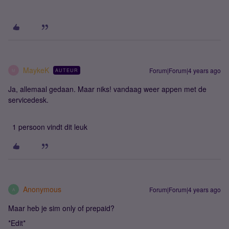
MaykeK
Forum|Forum|4 years ago
AUTEUR
M
Ja, allemaal gedaan. Maar niks! vandaag weer appen met de
servicedesk.
1 persoon vindt dit leuk
Anonymous
Forum|Forum|4 years ago
A
Maar heb je sim only of prepaid?
*Edit*