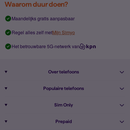
Waarom duur doen?
Maandelijks gratis aanpasbaar
Regel alles zelf met
Mijn Simyo
Het betrouwbare 5G-netwerk van
Over telefoons
Abonnement met telefoon
Populaire telefoons
Informatie over telefoons
Pixel 10
Sim Only
Alle telefoons
Pixel 9a
Sim Only
Prepaid
iPhone 16
Sim Only internet