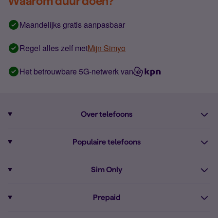
Waarom duur doen?
Maandelijks gratis aanpasbaar
Regel alles zelf met
Mijn Simyo
Het betrouwbare 5G-netwerk van
Over telefoons
Abonnement met telefoon
Populaire telefoons
Informatie over telefoons
Pixel 10
Sim Only
Alle telefoons
Pixel 9a
Sim Only
Prepaid
iPhone 16
Sim Only internet
Prepaid