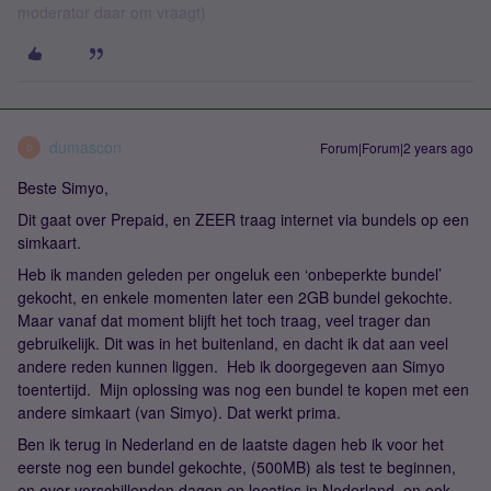
moderator daar om vraagt)
dumascon
Forum|Forum|2 years ago
D
Beste Simyo,
Dit gaat over Prepaid, en ZEER traag internet via bundels op een
simkaart.
Heb ik manden geleden per ongeluk een ‘onbeperkte bundel’
gekocht, en enkele momenten later een 2GB bundel gekochte.
Maar vanaf dat moment blijft het toch traag, veel trager dan
gebruikelijk. Dit was in het buitenland, en dacht ik dat aan veel
andere reden kunnen liggen. Heb ik doorgegeven aan Simyo
toentertijd. Mijn oplossing was nog een bundel te kopen met een
andere simkaart (van Simyo). Dat werkt prima.
Ben ik terug in Nederland en de laatste dagen heb ik voor het
eerste nog een bundel gekochte, (500MB) als test te beginnen,
en over verschillenden dagen en locaties in Nederland, en ook