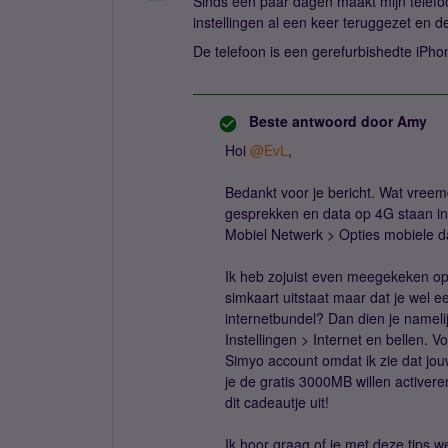
Sinds een paar dagen maakt mijn telefoo
instellingen al een keer teruggezet en de
De telefoon is een gerefurbishedte iPh
Beste antwoord door
Amy
Hoi
@EvL
,
Bedankt voor je bericht. Wat vreem
gesprekken en data op 4G staan in d
Mobiel Netwerk > Opties mobiele 
Ik heb zojuist even meegekeken op j
simkaart uitstaat maar dat je wel e
internetbundel? Dan dien je namelij
Instellingen > Internet en bellen. 
Simyo account omdat ik zie dat jou
je de gratis 3000MB willen activer
dit cadeautje uit!
Ik hoor graag of je met deze tips 