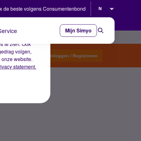
Selecteer taal
x de beste volgens Consumentenbond
Service
Mijn Simyo
e ervaring op de
s te zien. Ook
gedrag volgen,
Start een topic
Inloggen / Registreren
n onze website.
rivacy statement.