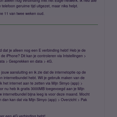
n alleen nog verbinding met het Edge-netwerk. Ik heb alle
 telefoon geruime tijd uitgezet, maar niks helpt.
one 11 van twee weken oud.
d dat je alleen nog een E verbinding hebt! Heb je de
e iPhone? Dit kan je controleren via Intstellingen >
data > Gesprekken en data > 4G.
ouw aansluiting en ik zie dat de internetoptie op de
en internetbundel hebt. Wil je gebruik maken van de
k het internet aan te zetten via Mijn Simyo (app) >
Voor nu heb ik gratis 3000MB toegevoegd aan je Mijn
w internetbundel bijna leeg is voor deze maand. Mocht
en dan kan dat via Mijn Simyo (app) > Overzicht > Pak
weer een 4G verbinding hebt!