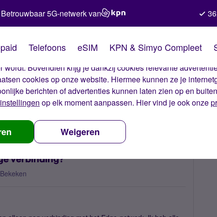
Betrouwbaar 5G-netwerk van
36
kies van Simyo
paid
Telefoons
eSIM
KPN & Simyo Compleet
okies op onze website. Met deze cookies zorgen wij ervoor dat j
 wordt. Bovendien krijg je dankzij cookies relevante advertentie
laatsen cookies op onze website. Hiermee kunnen ze je internet
oonlijke berichten of advertenties kunnen laten zien op en buite
instellingen
op elk moment aanpassen. Hier vind je ook onze
p
eb ik alleen nog een Edge verbinding?
ren
Weigeren
ge verbinding?
 Bekeken