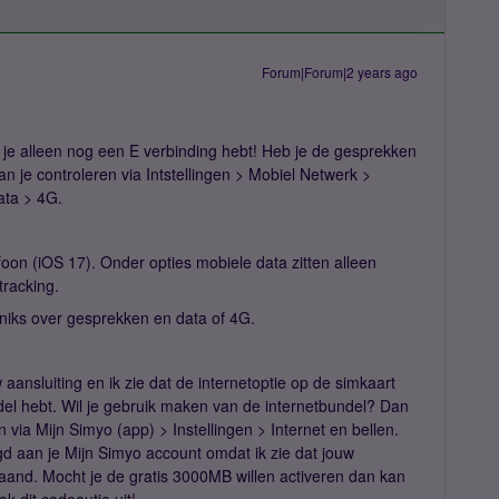
Forum|Forum|2 years ago
 je alleen nog een E verbinding hebt! Heb je de gesprekken
n je controleren via Intstellingen > Mobiel Netwerk >
ata > 4G.
efoon (iOS 17). Onder opties mobiele data zitten alleen
tracking.
 niks over gesprekken en data of 4G.
ansluiting en ik zie dat de internetoptie op de simkaart
ndel hebt. Wil je gebruik maken van de internetbundel? Dan
n via Mijn Simyo (app) > Instellingen > Internet en bellen.
d aan je Mijn Simyo account omdat ik zie dat jouw
maand. Mocht je de gratis 3000MB willen activeren dan kan