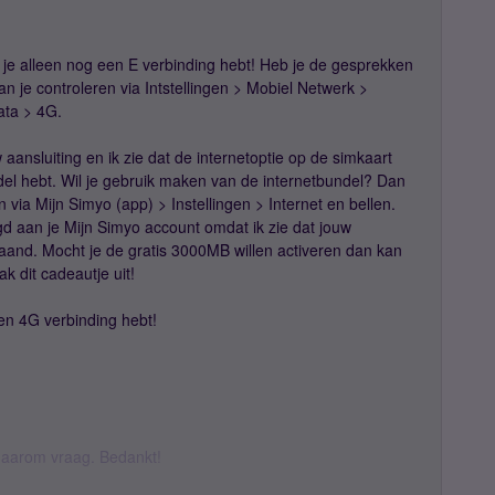
 je alleen nog een E verbinding hebt! Heb je de gesprekken
n je controleren via Intstellingen > Mobiel Netwerk >
ata > 4G.
ansluiting en ik zie dat de internetoptie op de simkaart
ndel hebt. Wil je gebruik maken van de internetbundel? Dan
n via Mijn Simyo (app) > Instellingen > Internet en bellen.
d aan je Mijn Simyo account omdat ik zie dat jouw
maand. Mocht je de gratis 3000MB willen activeren dan kan
ak dit cadeautje uit!
een 4G verbinding hebt!
k daarom vraag. Bedankt!