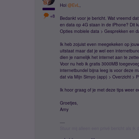
Hoi
@EvL
,
+8
Bedankt voor je bericht. Wat vreemd dat
en data op 4G staan in de iPhone? Dit ka
Opties mobiele data > Gesprekken en d
Ik heb zojuist even meegekeken op jouw a
uitstaat maar dat je wel een internetbu
dien je namelijk het internet aan te zette
Voor nu heb ik gratis 3000MB toegevoeg
internetbundel bijna leeg is voor deze 
dat via Mijn Simyo (app) > Overzicht > P
Ik hoor graag of je met deze tips weer 
Groetjes,
Amy
Stuur mij alleen een privé bericht als i