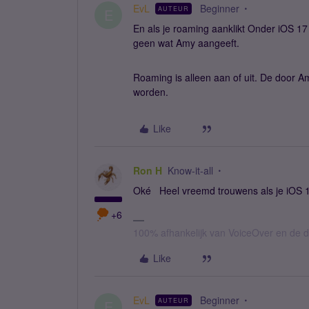
EvL
Beginner
AUTEUR
E
En als je roaming aanklikt Onder iOS 1
geen wat Amy aangeeft.
Roaming is alleen aan of uit. De door
worden.
Like
Ron H
Know-it-all
Oké Heel vreemd trouwens als je iOS 
+6
100% afhankelijk van VoiceOver en de d
Like
EvL
Beginner
AUTEUR
E