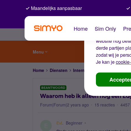
Maandelijks aanpasbaar
De coo
Home
Sim Only
Pre
Wij gebruiken co
website nog beter
derde partijen p
Menu
zodat wij je pers
Je kan je
cookie-
Home
Diensten
Internet, 4G en 5G
Waarom h
Accepte
BEANTWOORD
Waarom heb ik alleen nog een Ed
Forum|Forum|2 years ago
15 reacties
4457
EvL
Beginner
E