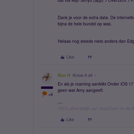
dat via Mijn Simyo (app) > Overzicht > Pa
Dank je voor de extra data. De internetb
bijna de hele bundel op was.
Helaas nog steeds niets anders dan Ed
Like
Ron H
Know-it-all
En als je roaming aanklikt Onder iOS 1
geen wat Amy aangeeft.
+6
100% afhankelijk van VoiceOver en de d
Like