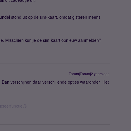
k dit cadeautje uit!
undel stond uit op de sim-kaart, omdat gisteren ineens
ge. Misschien kun je de sim-kaart opnieuw aanmelden?
Forum|Forum|2 years ago
7 Dan verschijnen daar verschillende opties waaronder Het
icteerfunctie😉