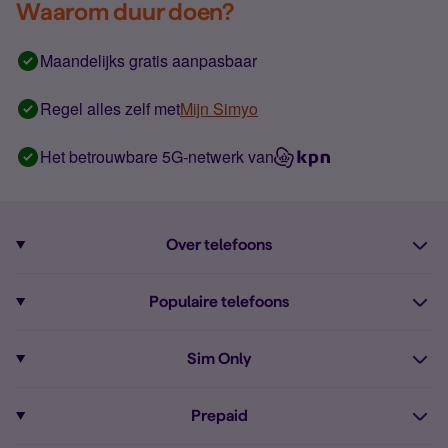
Waarom duur doen?
Maandelijks gratis aanpasbaar
Regel alles zelf met
Mijn Simyo
Het betrouwbare 5G-netwerk van
Over telefoons
Abonnement met telefoon
Populaire telefoons
Informatie over telefoons
Pixel 10
Sim Only
Alle telefoons
Pixel 9a
Sim Only
Prepaid
iPhone 16
Sim Only internet