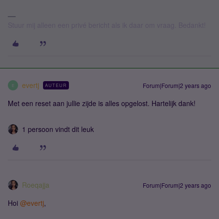
Stuur mij alleen een privé bericht als ik daar om vraag. Bedankt!
evertj
Forum|Forum|2 years ago
AUTEUR
E
Met een reset aan jullie zijde is alles opgelost. Hartelijk dank!
1 persoon vindt dit leuk
Roeqajja
Forum|Forum|2 years ago
Hoi
@evertj
,