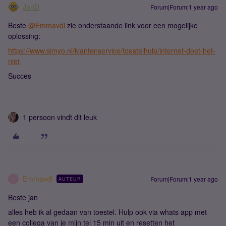
JanD
Forum|Forum|1 year ago
Beste ​
@Emmavdl
zie onderstaande link voor een mogelijke
oplossing:
https://www.simyo.nl/klantenservice/toestelhulp/internet-doet-het-
niet
Succes
1 persoon vindt dit leuk
Emmavdl
Forum|Forum|1 year ago
AUTEUR
E
Beste jan
alles heb ik al gedaan van toestel. Hulp ook via whats app met
een collega van je mijn tel 15 min uit en resetten het