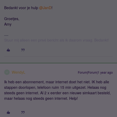
Bedankt voor je hulp ​
@JanD
!
Groetjes,
Amy
Stuur mij alleen een privé bericht als ik daarom vraag. Bedankt!
WendyL
Forum|Forum|1 year ago
W
Ik heb een abonnement, maar internet doet het niet. IK heb alle
stappen doorlopen, telefoon ruim 15 min uitgezet. Helaas nog
steeds geen internet. Al 2 x eerder een nieuwe simkaart besteld,
maar helaas nog steeds geen internet. Help!