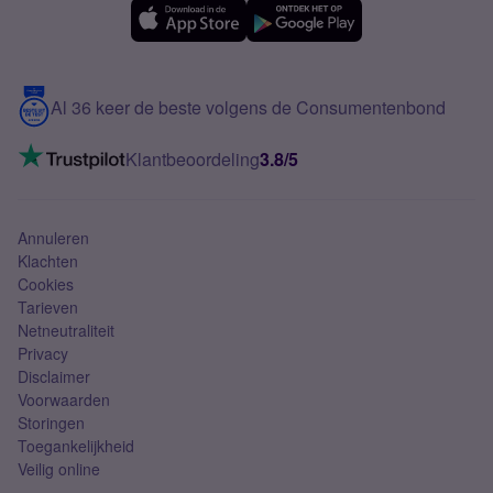
Samsung A56
Over Simyo
Samsung
Meerdere nummers
Samsung S25 FE
Blog
5G internet
Contact
Al 36 keer de beste volgens de Consumentenbond
Mobiel internet
VoLTE 4G bellen
Klantbeoordeling
3.8/5
Mobiel abonnement
Simkaart
Annuleren
Klachten
Cookies
Tarieven
Netneutraliteit
Privacy
Disclaimer
Voorwaarden
Storingen
Toegankelijkheid
Veilig online