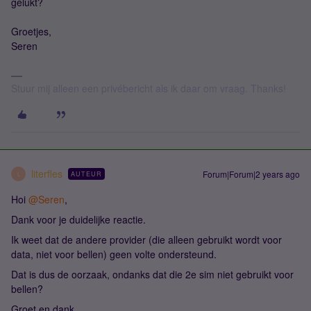
gelukt?
Groetjes,
Seren
Stuur mij alleen een privébericht als ik daar om vraag. Thanks!
literfles
Forum|Forum|2 years ago
AUTEUR
L
Hoi
@Seren
,
Dank voor je duidelijke reactie.
Ik weet dat de andere provider (die alleen gebruikt wordt voor
data, niet voor bellen) geen volte ondersteund.
Dat is dus de oorzaak, ondanks dat die 2e sim niet gebruikt voor
bellen?
Groet en dank