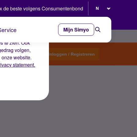
Selecteer taal
x de beste volgens Consumentenbond
Service
Mijn Simyo
e ervaring op de
s te zien. Ook
gedrag volgen,
Start een topic
Inloggen / Registreren
n onze website.
rivacy statement.