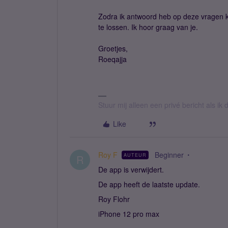
Zodra ik antwoord heb op deze vragen k
te lossen. Ik hoor graag van je.
Groetjes,
Roeqajja
Stuur mij alleen een privé bericht als i
Like
Roy F
Beginner
AUTEUR
R
De app is verwijdert.
De app heeft de laatste update.
Roy Flohr
iPhone 12 pro max