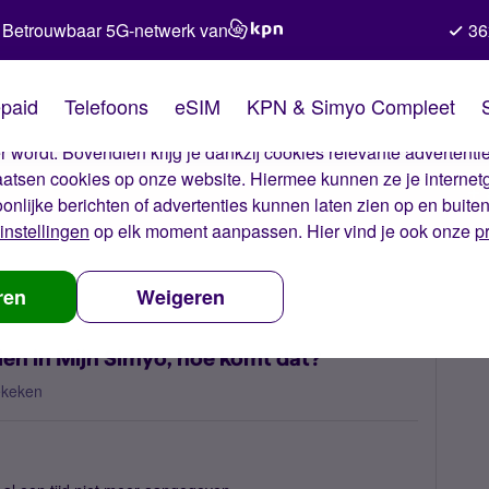
Betrouwbaar 5G-netwerk van
36
kies van Simyo
paid
Telefoons
eSIM
KPN & Simyo Compleet
okies op onze website. Met deze cookies zorgen wij ervoor dat j
 wordt. Bovendien krijg je dankzij cookies relevante advertentie
laatsen cookies op onze website. Hiermee kunnen ze je internet
oonlijke berichten of advertenties kunnen laten zien op en buite
instellingen
op elk moment aanpassen. Hier vind je ook onze
p
 bellen en smsen niet te zien in Mijn Simyo, hoe komt dat?
ren
Weigeren
zien in Mijn Simyo, hoe komt dat?
ekeken