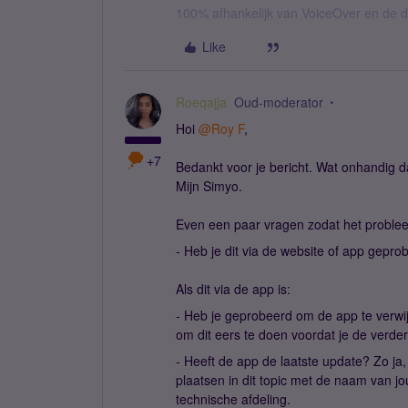
100% afhankelijk van VoiceOver en de d
Like
Roeqajja
Oud-moderator
Hoi
@Roy F
,
+7
Bedankt voor je bericht. Wat onhandig da
Mijn Simyo.
Even een paar vragen zodat het probleem
- Heb je dit via de website of app gepro
Als dit via de app is:
- Heb je geprobeerd om de app te verwij
om dit eers te doen voordat je de verde
- Heeft de app de laatste update? Zo ja,
plaatsen in dit topic met de naam van jo
technische afdeling.