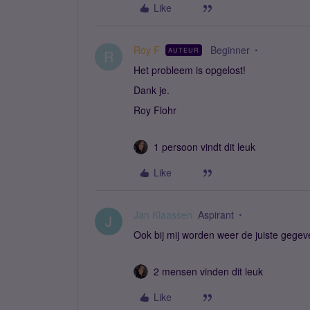
Like
Roy F
Beginner
AUTEUR
R
Het probleem is opgelost!
Dank je.
Roy Flohr
1 persoon vindt dit leuk
Like
Jan Klaassen
Aspirant
J
Ook bij mij worden weer de juiste gege
2 mensen vinden dit leuk
Like