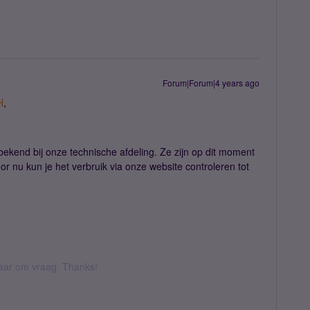
Forum|Forum|4 years ago
H
,
ekend bij onze technische afdeling. Ze zijn op dit moment
or nu kun je het verbruik via onze website controleren tot
 daar om vraag. Thanks!