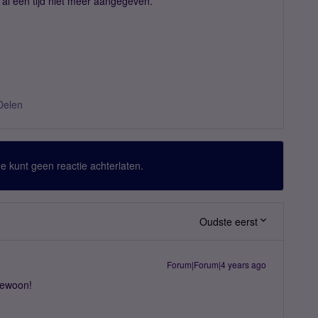
 al een tijd niet meer aangegeven.
Delen
 Je kunt geen reactie achterlaten.
Oudste eerst
Forum|Forum|4 years ago
 gewoon!