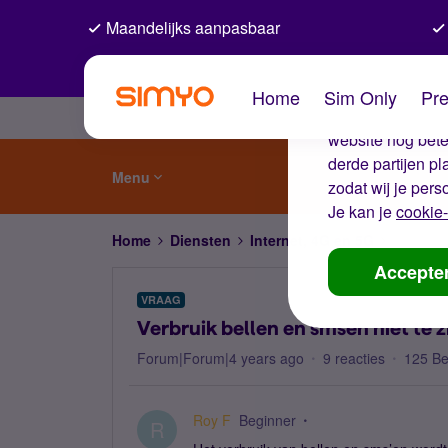
Maandelijks aanpasbaar
De coo
Home
Sim Only
Pre
Wij gebruiken co
website nog beter
derde partijen p
Menu
zodat wij je pers
Je kan je
cookie-
Home
Diensten
Internet, 4G en 5G
Verbruik
Accepte
VRAAG
Verbruik bellen en smsen niet te 
Forum|Forum|4 years ago
9 reacties
125 B
Roy F
Beginner
R