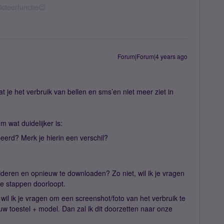
icteerfunctie😉
Forum|Forum|4 years ago
t je het verbruik van bellen en sms’en niet meer ziet in
 wat duidelijker is:
beerd? Merk je hierin een verschil?
deren en opnieuw te downloaden? Zo niet, wil ik je vragen
re stappen doorloopt.
 wil ik je vragen om een screenshot/foto van het verbruik te
uw toestel + model. Dan zal ik dit doorzetten naar onze