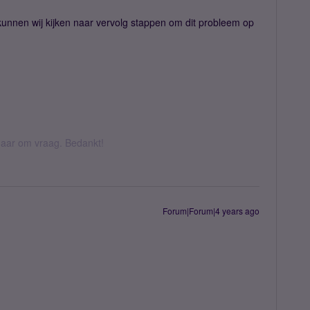
unnen wij kijken naar vervolg stappen om dit probleem op
k daar om vraag. Bedankt!
Forum|Forum|4 years ago