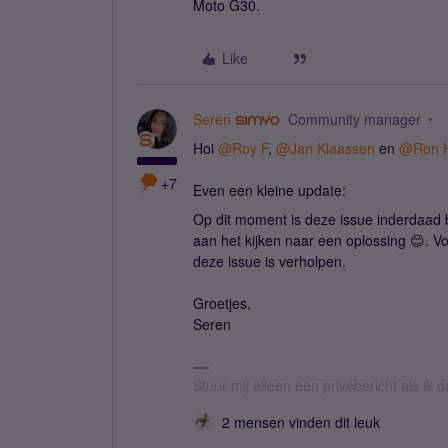
Moto G30.
Like
Seren
Community manager
Hoi
@Roy F
,
@Jan Klaassen
en
@Ron 
+7
Even een kleine update:
Op dit moment is deze issue inderdaad b
aan het kijken naar een oplossing 😊. Vo
deze issue is verholpen.
Groetjes,
Seren
Stuur mij alleen een privébericht als ik
2 mensen vinden dit leuk