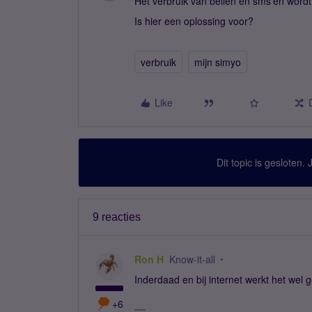
Het verbruik van bellen en sms’en wordt
Is hier een oplossing voor?
verbruik
mijn simyo
Like
Dit topic is gesloten.
9 reacties
Ron H
Know-it-all
Inderdaad en bij internet werkt het wel
+6