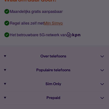
Maandelijks gratis aanpasbaar
Regel alles zelf met
Mijn Simyo
Het betrouwbare 5G-netwerk van
Over telefoons
Abonnement met telefoon
Populaire telefoons
Informatie over telefoons
Pixel 10
Sim Only
Alle telefoons
Pixel 9a
Sim Only
Prepaid
iPhone 16
Sim Only internet
Prepaid
iPhone 16e