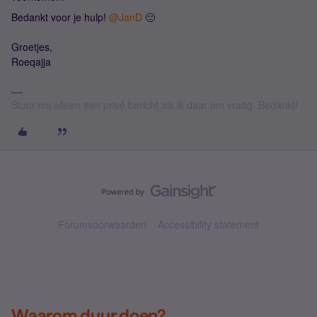
Bedankt voor je hulp! ​
@JanD
🙂
Groetjes,
Roeqajja
Stuur mij alleen een privé bericht als ik daar om vraag. Bedankt!
Forumvoorwaarden
Accessibility statement
Waarom duur doen?