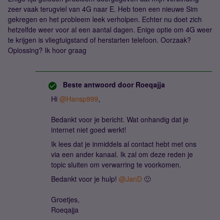
zeer vaak terugviel van 4G naar E. Heb toen een nieuwe Sim
gekregen en het probleem leek verholpen. Echter nu doet zich
hetzelfde weer voor al een aantal dagen. Enige optie om 4G weer
te krijgen is vliegtuigstand of herstarten telefoon. Oorzaak?
Oplossing? Ik hoor graag
Beste antwoord door
Roeqajja
Hi ​
@Hansp999
,
Bedankt voor je bericht. Wat onhandig dat je
internet niet goed werkt!
Ik lees dat je inmiddels al contact hebt met ons
via een ander kanaal. Ik zal om deze reden je
topic sluiten om verwarring te voorkomen.
Bedankt voor je hulp! ​
@JanD
🙂
Groetjes,
Roeqajja