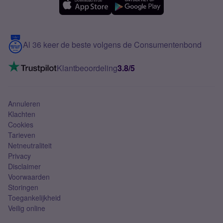
Samsung A56
Over Simyo
Samsung
Meerdere nummers
Samsung S25 FE
Blog
5G internet
Contact
Al 36 keer de beste volgens de Consumentenbond
Mobiel internet
VoLTE 4G bellen
Klantbeoordeling
3.8/5
Mobiel abonnement
Simkaart
Annuleren
Klachten
Cookies
Tarieven
Netneutraliteit
Privacy
Disclaimer
Voorwaarden
Storingen
Toegankelijkheid
Veilig online