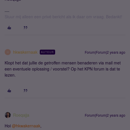
Stuur mij alleen een privé bericht als ik daar om vraag. Bedankt!
hkwakernaak
Forum|Forum|2 years ago
AUTEUR
H
Klopt het dat jullie de getroffen mensen benaderen via mail met
een eventuele oplossing / voorstel? Op het KPN forum is dat te
lezen.
Roeqajja
Forum|Forum|2 years ago
Hoi
@hkwakernaak
,