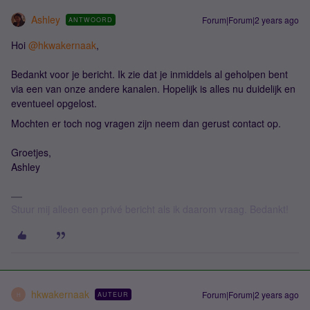
Ashley
Forum|Forum|2 years ago
ANTWOORD
Hoi
@hkwakernaak
,
Bedankt voor je bericht. Ik zie dat je inmiddels al geholpen bent
via een van onze andere kanalen. Hopelijk is alles nu duidelijk en
eventueel opgelost.
Mochten er toch nog vragen zijn neem dan gerust contact op.
Groetjes,
Ashley
Stuur mij alleen een privé bericht als ik daarom vraag. Bedankt!
hkwakernaak
Forum|Forum|2 years ago
AUTEUR
H