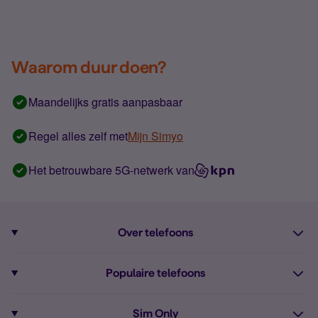
Waarom duur doen?
Maandelijks gratis aanpasbaar
Regel alles zelf met
Mijn Simyo
Het betrouwbare 5G-netwerk van
Over telefoons
Abonnement met telefoon
Populaire telefoons
Informatie over telefoons
Pixel 10
Sim Only
Alle telefoons