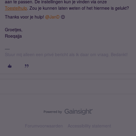
aan te passen. De instellingen kun je vinden via onze
Toestelhulp
. Zou je kunnen laten weten of het hiermee is gelukt?
Thanks voor je hulp! ​
@JanD
😊
Groetjes,
Roeqajja
Stuur mij alleen een privé bericht als ik daar om vraag. Bedankt!
Forumvoorwaarden
Accessibility statement