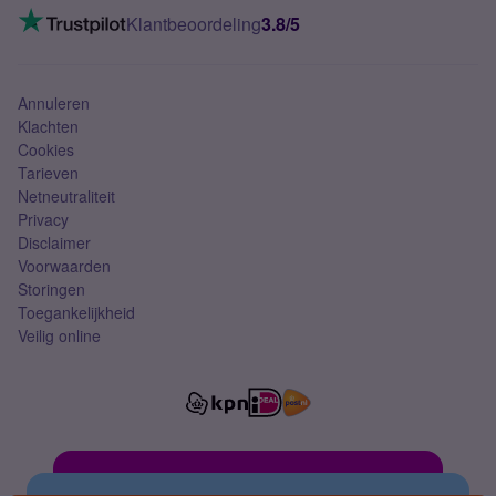
VoLTE 4G bellen
Klantbeoordeling
3.8/5
Mobiel abonnement
Simkaart
Annuleren
Klachten
Cookies
Tarieven
Netneutraliteit
Privacy
Disclaimer
Voorwaarden
Storingen
Toegankelijkheid
Veilig online