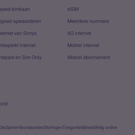
epaid simkaart
eSIM
tegoed opwaarderen
Meerdere nummers
nternet van Simyo
5G internet
nbeperkt internet
Mobiel internet
Prepaid en Sim Only
Mobiel abonnement
bond
Disclaimer
Voorwaarden
Storingen
Toegankelijkheid
Veilig online