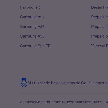
Fairphone 6
Bestel Pr
Samsung A26
Prepaid 
Samsung A36
Prepaid i
Samsung A56
Prepaid o
Samsung S25 FE
Verschil 
Al 36 keer de beste volgens de Consumenten
Annuleren
Klachten
Cookies
Tarieven
Netneutraliteit
Privacy