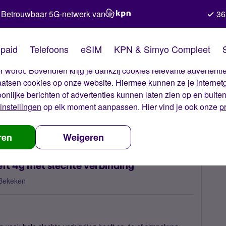
Betrouwbaar 5G-netwerk van
36
kies van Simyo
paid
Telefoons
eSIM
KPN & Simyo Compleet
okies op onze website. Met deze cookies zorgen wij ervoor dat j
 wordt. Bovendien krijg je dankzij cookies relevante advertentie
laatsen cookies op onze website. Hiermee kunnen ze je internet
oonlijke berichten of advertenties kunnen laten zien op en buite
instellingen
op elk moment aanpassen. Hier vind je ook onze
p
 verbindt met edge of heeft 4g met slechte verbinding
ren
Weigeren
eft 4g met slechte verbinding
Bekeken