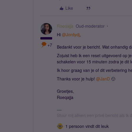
Like
Roeqajja
Oud-moderator
Hi ​
@Jordydj
,
+7
Bedankt voor je bericht. Wat onhandig da
Zojuist heb ik een reset uitgevoerd op je 
schakelen voor 15 minuten zodra je dit le
Ik hoor graag van je of dit verbetering h
Thanks voor je hulp! ​
@JanD
🙂
Groetjes,
Roeqajja
Stuur mij alleen een privé bericht als i
1 persoon vindt dit leuk