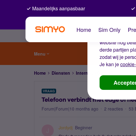
Maandelijks aanpasbaar
De coo
Home
Sim Only
Pre
Wij gebruiken co
website nog beter
derde partijen p
Menu
zodat wij je pers
Je kan je
cookie-
Home
Diensten
Internet, 4G en 5G
Telefoon
Accepte
VRAAG
Telefoon verbindt met edge of he
Forum|Forum|10 months ago
2 reacties
53 
Jordydj
Beginner
J