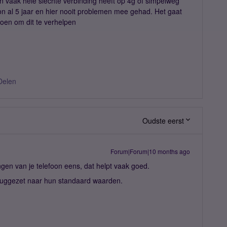
n vaak hele slechte verbinding heeft op 4g of simpelweg
oon al 5 jaar en hier nooit problemen mee gehad. Het gaat
oen om dit te verhelpen
Delen
Oudste eerst
Forum|Forum|10 months ago
ngen van je telefoon eens, dat helpt vaak goed.
eruggezet naar hun standaard waarden.