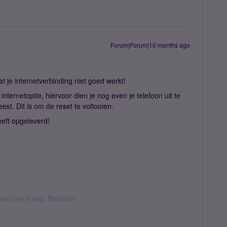
Forum|Forum|10 months ago
t je internetverbinding niet goed werkt!
internetoptie, hiervoor dien je nog even je telefoon uit te
est. Dit is om de reset te voltooien.
eeft opgeleverd!
k daar om vraag. Bedankt!