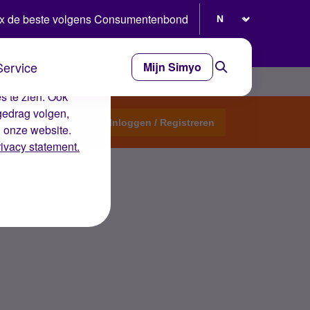
Selecteer taal
x de beste volgens Consumentenbond
Service
Mijn Simyo
e ervaring op de
s te zien. Ook
gedrag volgen,
Start een topic
Inloggen / Registreren
n onze website.
rivacy statement.