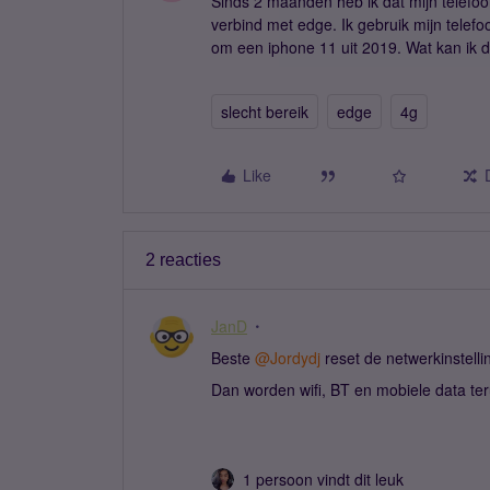
Sinds 2 maanden heb ik dat mijn telefoo
verbind met edge. Ik gebruik mijn telef
om een iphone 11 uit 2019. Wat kan ik d
slecht bereik
edge
4g
Like
2 reacties
JanD
Beste ​
@Jordydj
reset de netwerkinstelli
Dan worden wifi, BT en mobiele data t
1 persoon vindt dit leuk