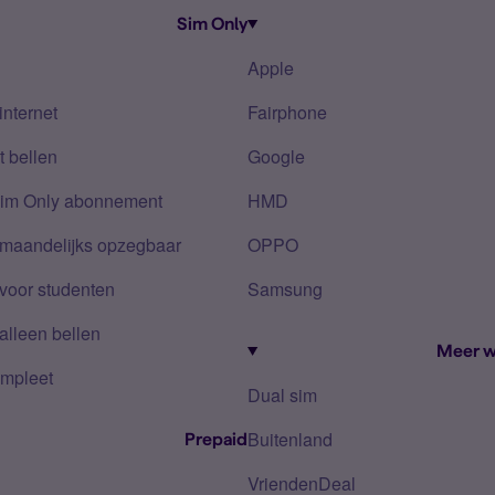
Sim Only
Apple
internet
Fairphone
 bellen
Google
Sim Only abonnement
HMD
 maandelijks opzegbaar
OPPO
voor studenten
Samsung
alleen bellen
Meer w
mpleet
Dual sim
Buitenland
Prepaid
VriendenDeal