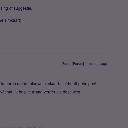
sing of suggestie.
we simkaart)
Forum|Forum|11 months ago
te horen dat de nieuwe simkaart niet heeft geholpen!
rivéchat. Ik help je graag verder via deze weg.
k daar om vraag. Bedankt!