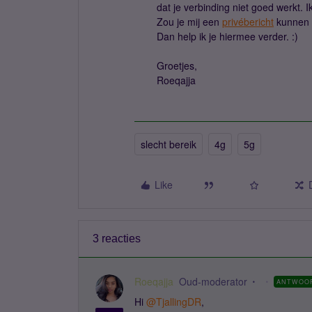
dat je verbinding niet goed werkt. 
Zou je mij een
privébericht
kunnen 
Dan help ik je hiermee verder. :)
Groetjes,
Roeqajja
slecht bereik
4g
5g
Like
3 reacties
Roeqajja
Oud-moderator
ANTWOO
Hi ​
@TjallingDR
,