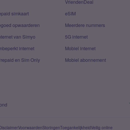
VriendenDeal
epaid simkaart
eSIM
tegoed opwaarderen
Meerdere nummers
nternet van Simyo
5G internet
nbeperkt internet
Mobiel internet
Prepaid en Sim Only
Mobiel abonnement
bond
Disclaimer
Voorwaarden
Storingen
Toegankelijkheid
Veilig online