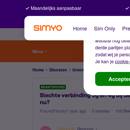
Maandelijks aanpasbaar
De coo
Home
Sim Only
Pre
Wij gebruiken co
website nog beter
derde partijen p
Menu
zodat wij je pers
Je kan je
cookie-
Home
Diensten
Internet, 4G en 5G
Slechte 
Accepte
BEANTWOORD
Slechte verbinding 5g en 4g bij d
nu?
Forum|Forum|1 year ago
3 reacties
109 Be
TjallingDR
Beginner