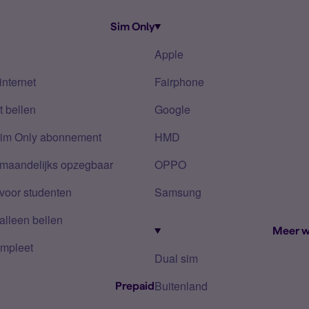
Sim Only
Apple
internet
Fairphone
 bellen
Google
Sim Only abonnement
HMD
 maandelijks opzegbaar
OPPO
voor studenten
Samsung
alleen bellen
Meer w
mpleet
Dual sim
Buitenland
Prepaid