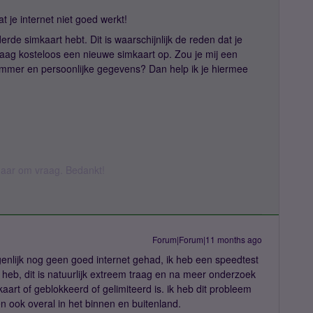
t je internet niet goed werkt!
derde simkaart hebt. Dit is waarschijnlijk de reden dat je
graag kosteloos een nieuwe simkaart op. Zou je mij een
mmer en persoonlijke gegevens? Dan help ik je hiermee
k daar om vraag. Bedankt!
Forum|Forum|11 months ago
genlijk nog geen goed internet gehad, ik heb een speedtest
heb, dit is natuurlijk extreem traag en na meer onderzoek
aart of geblokkeerd of gelimiteerd is. ik heb dit probleem
 ook overal in het binnen en buitenland.