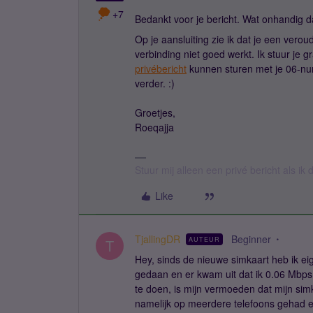
+7
Bedankt voor je bericht. Wat onhandig da
Op je aansluiting zie ik dat je een verou
verbinding niet goed werkt. Ik stuur je 
privébericht
kunnen sturen met je 06-nu
verder. :)
Groetjes,
Roeqajja
Stuur mij alleen een privé bericht als i
Like
TjallingDR
Beginner
AUTEUR
T
Hey, sinds de nieuwe simkaart heb ik ei
gedaan en er kwam uit dat ik 0.06 Mbps 
te doen, is mijn vermoeden dat mijn simk
namelijk op meerdere telefoons gehad en