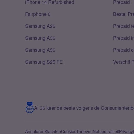
iPhone 14 Refurbished
Prepaid
Fairphone 6
Bestel Pr
Samsung A26
Prepaid 
Samsung A36
Prepaid i
Samsung A56
Prepaid o
Samsung S25 FE
Verschil 
Al 36 keer de beste volgens de Consumenten
Annuleren
Klachten
Cookies
Tarieven
Netneutraliteit
Privacy