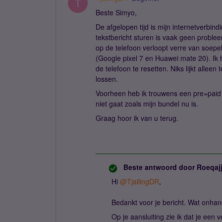
T
Beste Simyo,
De afgelopen tijd is mijn internetverbind
tekstbericht sturen is vaak geen problee
op de telefoon verloopt verre van soepe
(Google pixel 7 en Huawei mate 20). Ik 
de telefoon te resetten. Niks lijkt alleen
lossen.
Voorheen heb ik trouwens een pre=paid 
niet gaat zoals mijn bundel nu is.
Graag hoor ik van u terug.
Beste antwoord door
Roeqaj
Hi ​
@TjallingDR
,
Bedankt voor je bericht. Wat onhand
Op je aansluiting zie ik dat je een 