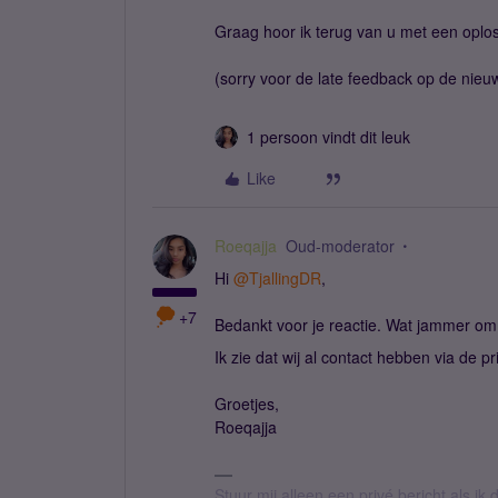
Graag hoor ik terug van u met een oplos
(sorry voor de late feedback op de nieu
1 persoon vindt dit leuk
Like
Roeqajja
Oud-moderator
Hi ​
@TjallingDR
,
+7
Bedankt voor je reactie. Wat jammer om 
Ik zie dat wij al contact hebben via de p
Groetjes,
Roeqajja
Stuur mij alleen een privé bericht als i