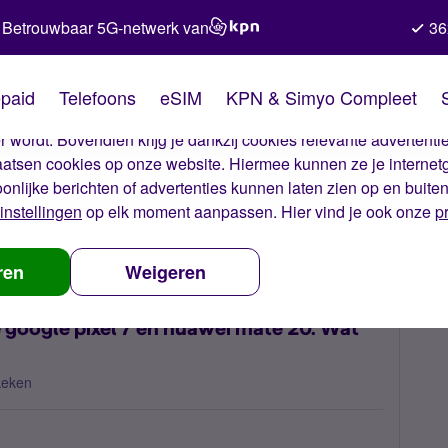
Betrouwbaar 5G-netwerk van
36
kies van Simyo
paid
Telefoons
eSIM
KPN & Simyo Compleet
okies op onze website. Met deze cookies zorgen wij ervoor dat j
 wordt. Bovendien krijg je dankzij cookies relevante advertentie
laatsen cookies op onze website. Hiermee kunnen ze je internet
oonlijke berichten of advertenties kunnen laten zien op en buite
instellingen
op elk moment aanpassen. Hier vind je ook onze
p
verbinding 5g en 4g bij de google pixel 7 en huawei mate 20. Wat nu?
ren
Weigeren
e google pixel 7 en huawei mate 20. Wat
keken