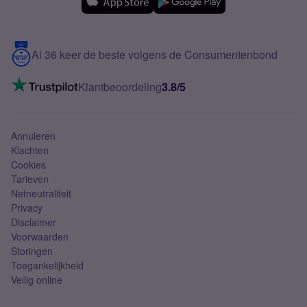
Samsung
Meerdere nummers
Samsung S25 FE
Blog
5G internet
Contact
Al 36 keer de beste volgens de Consumentenbond
Mobiel internet
VoLTE 4G bellen
Klantbeoordeling
3.8/5
Mobiel abonnement
Simkaart
Annuleren
Klachten
Cookies
Tarieven
Netneutraliteit
Privacy
Disclaimer
Voorwaarden
Storingen
Toegankelijkheid
Veilig online