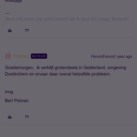
Roeqajja
Stuur mij alleen een privé bericht als ik daar om vraag. Bedankt!
Polman
Forum|Forum|1 year ago
AUTEUR
P
Goedemorgen, ik verblijf grotendeels in Gelderland, omgeving
Doetinchem en ervaar daar overal hetzelfde probleem.
mvg
Bert Polman