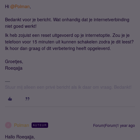
Hi
@Polman
,
Bedankt voor je bericht. Wat onhandig dat je internetverbinding
niet goed werkt!
Ik heb zojuist een reset uitgevoerd op je internetoptie. Zou je je
telefoon voor 15 minuten uit kunnen schakelen zodra je dit leest?
Ik hoor dan graag of dit verbetering heeft opgeleverd.
Groetjes,
Roeqajja
Stuur mij alleen een privé bericht als ik daar om vraag. Bedankt!
Polman
Forum|Forum|1 year ago
AUTEUR
P
Hallo Roeqajja,