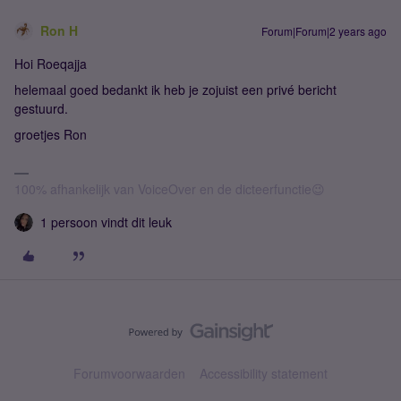
Ron H
Forum|Forum|2 years ago
Hoi Roeqajja
helemaal goed bedankt ik heb je zojuist een privé bericht
gestuurd.
groetjes Ron
100% afhankelijk van VoiceOver en de dicteerfunctie😉
1 persoon vindt dit leuk
Forumvoorwaarden
Accessibility statement