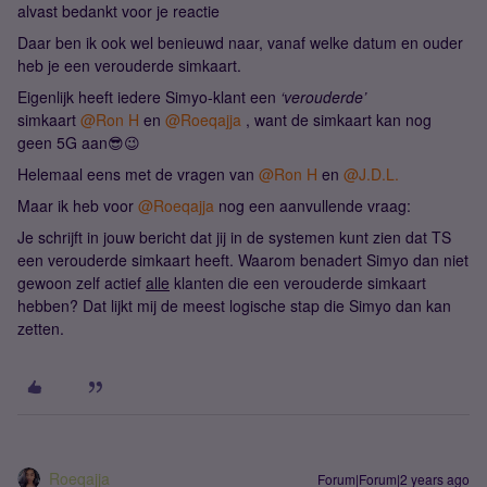
alvast bedankt voor je reactie
Daar ben ik ook wel benieuwd naar, vanaf welke datum en ouder
heb je een verouderde simkaart.
Eigenlijk heeft iedere Simyo-klant een
‘verouderde’
simkaart
@Ron H
en
@Roeqajja
, want de simkaart kan nog
geen 5G aan😎😉
Helemaal eens met de vragen van
@Ron H
en
@J.D.L.
Maar ik heb voor
@Roeqajja
nog een aanvullende vraag:
Je schrijft in jouw bericht dat jij in de systemen kunt zien dat TS
een verouderde simkaart heeft. Waarom benadert Simyo dan niet
gewoon zelf actief
alle
klanten die een verouderde simkaart
hebben? Dat lijkt mij de meest logische stap die Simyo dan kan
zetten.
Roeqajja
Forum|Forum|2 years ago