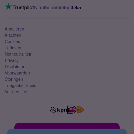
VoLTE 4G bellen
Klantbeoordeling
3.8/5
Mobiel abonnement
Simkaart
Annuleren
Klachten
Cookies
Tarieven
Netneutraliteit
Privacy
Disclaimer
Voorwaarden
Storingen
Toegankelijkheid
Veilig online