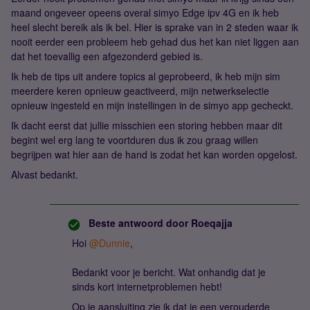
maand ongeveer opeens overal simyo Edge ipv 4G en ik heb
heel slecht bereik als ik bel. Hier is sprake van in 2 steden waar ik
nooit eerder een probleem heb gehad dus het kan niet liggen aan
dat het toevallig een afgezonderd gebied is.
Ik heb de tips uit andere topics al geprobeerd, ik heb mijn sim
meerdere keren opnieuw geactiveerd, mijn netwerkselectie
opnieuw ingesteld en mijn instellingen in de simyo app gecheckt.
Ik dacht eerst dat jullie misschien een storing hebben maar dit
begint wel erg lang te voortduren dus ik zou graag willen
begrijpen wat hier aan de hand is zodat het kan worden opgelost.
Alvast bedankt.
Beste antwoord door
Roeqajja
Hoi
@Dunnie
,
Bedankt voor je bericht. Wat onhandig dat je
sinds kort internetproblemen hebt!
Op je aansluiting zie ik dat je een verouderde