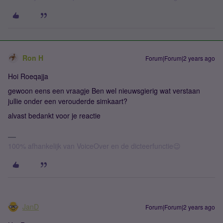
Ron H
Forum|Forum|2 years ago
Hoi Roeqajja
gewoon eens een vraagje Ben wel nieuwsgierig wat verstaan
jullie onder een verouderde simkaart?
alvast bedankt voor je reactie
100% afhankelijk van VoiceOver en de dicteerfunctie😉
JanD
Forum|Forum|2 years ago