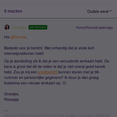
Oudste eerst
8 reacties
Roeqajja
Forum|Forum|2 years ago
ANTWOORD
Hoi
@Dunnie
,
Bedankt voor je bericht. Wat onhandig dat je sinds kort
internetproblemen hebt!
Op je aansluiting zie ik dat je een verouderde simkaart hebt. De
kans is groot dat dit de reden is dat je niet overal goed bereik
hebt. Zou je mij een
privébericht
kunnen sturen met je 06-
nummer en persoonlijke gegevens? Ik stuur je dan graag
kosteloos een nieuwe simkaart op. 🙂
Groetjes,
Roeqajja
Stuur mij alleen een privé bericht als ik daar om vraag. Bedankt!