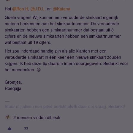
Hoi
@Ron H
,
@J.D.L.
en
@Katana
,
Goeie vragen! Wij kunnen een verouderde simkaart eigenlijk
meteen herkennen aan het simkaartnummer. De verouderde
simkaarten hebben een simkaartnummer dat bestaat uit 8
cijfers en de nieuwe simkaarten hebben een simkaartnummer
wat bestaat uit 19 cijfers.
Het zou inderdaad handig zijn als alle klanten met een
verouderde simkaart in één keer een nieuwe simkaart zouden
krijgen. Ik heb deze tip daarom intern doorgegeven. Bedankt voor
het meedenken. 😊
Groetjes,
Roeqajja
Stuur mij alleen een privé bericht als ik daar om vraag. Bedankt!
2 mensen vinden dit leuk