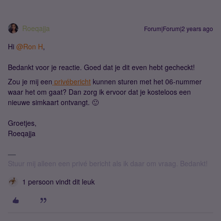
Roeqajja
Forum|Forum|2 years ago
Hi
@Ron H
,
Bedankt voor je reactie. Goed dat je dit even hebt gecheckt!
Zou je mij een
privébericht
kunnen sturen met het 06-nummer
waar het om gaat? Dan zorg ik ervoor dat je kosteloos een
nieuwe simkaart ontvangt. 🙂
Groetjes,
Roeqajja
Stuur mij alleen een privé bericht als ik daar om vraag. Bedankt!
1 persoon vindt dit leuk