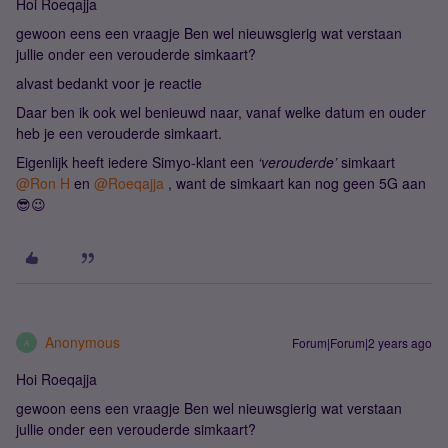
Hoi Roeqajja
gewoon eens een vraagje Ben wel nieuwsgierig wat verstaan
jullie onder een verouderde simkaart?
alvast bedankt voor je reactie
Daar ben ik ook wel benieuwd naar, vanaf welke datum en ouder
heb je een verouderde simkaart.
Eigenlijk heeft iedere Simyo-klant een
‘verouderde’
simkaart
@Ron H
en
@Roeqajja
, want de simkaart kan nog geen 5G aan
😎😉
Anonymous
Forum|Forum|2 years ago
A
Hoi Roeqajja
gewoon eens een vraagje Ben wel nieuwsgierig wat verstaan
jullie onder een verouderde simkaart?