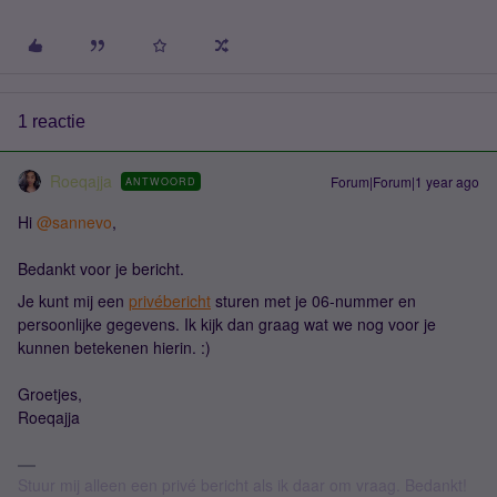
1 reactie
Roeqajja
Forum|Forum|1 year ago
ANTWOORD
Hi ​
@sannevo
,
Bedankt voor je bericht.
Je kunt mij een
privébericht
sturen met je 06-nummer en
persoonlijke gegevens. Ik kijk dan graag wat we nog voor je
kunnen betekenen hierin. :)
Groetjes,
Roeqajja
Stuur mij alleen een privé bericht als ik daar om vraag. Bedankt!