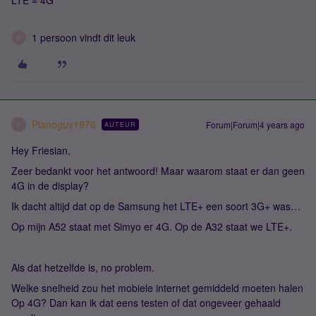
LTE = 4G
1 persoon vindt dit leuk
P
Pianoguy1976
Forum|Forum|4 years ago
AUTEUR
P
Hey Friesian,
Zeer bedankt voor het antwoord! Maar waarom staat er dan geen
4G in de display?
Ik dacht altijd dat op de Samsung het LTE+ een soort 3G+ was…
Op mijn A52 staat met Simyo er 4G. Op de A32 staat we LTE+.
Als dat hetzelfde is, no problem.
Welke snelheid zou het mobiele internet gemiddeld moeten halen
Op 4G? Dan kan ik dat eens testen of dat ongeveer gehaald