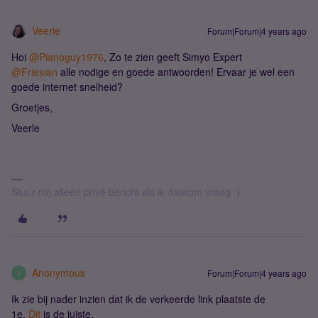
Veerle
Forum|Forum|4 years ago
Hoi
@Pianoguy1976
, Zo te zien geeft Simyo Expert
@Friesian
alle nodige en goede antwoorden! Ervaar je wel een
goede internet snelheid?
Groetjes,
Veerle
Stuur mij alleen privé bericht als ik daarom vraag :)
Anonymous
Forum|Forum|4 years ago
A
Ik zie bij nader inzien dat ik de verkeerde link plaatste de
1e.
Dit
is de juiste.