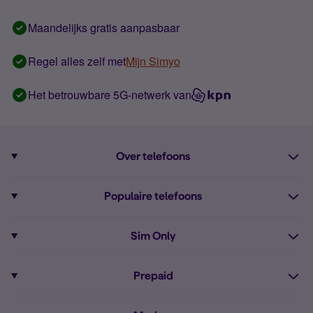
Maandelijks gratis aanpasbaar
Regel alles zelf met
Mijn Simyo
Het betrouwbare 5G-netwerk van
Over telefoons
Abonnement met telefoon
Populaire telefoons
Informatie over telefoons
Pixel 10
Sim Only
Alle telefoons
Pixel 9a
Sim Only
Prepaid
iPhone 16
Sim Only internet
Prepaid
iPhone 16e