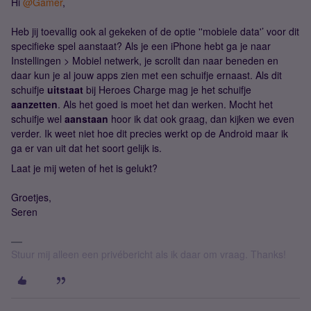
Hi
@Gamer
,
Heb jij toevallig ook al gekeken of de optie ''mobiele data'’ voor dit
specifieke spel aanstaat? Als je een iPhone hebt ga je naar
Instellingen > Mobiel netwerk, je scrollt dan naar beneden en
daar kun je al jouw apps zien met een schuifje ernaast. Als dit
schuifje
uitstaat
bij Heroes Charge mag je het schuifje
aanzetten
. Als het goed is moet het dan werken. Mocht het
schuifje wel
aanstaan
hoor ik dat ook graag, dan kijken we even
verder. Ik weet niet hoe dit precies werkt op de Android maar ik
ga er van uit dat het soort gelijk is.
Laat je mij weten of het is gelukt?
Groetjes,
Seren
Stuur mij alleen een privébericht als ik daar om vraag. Thanks!