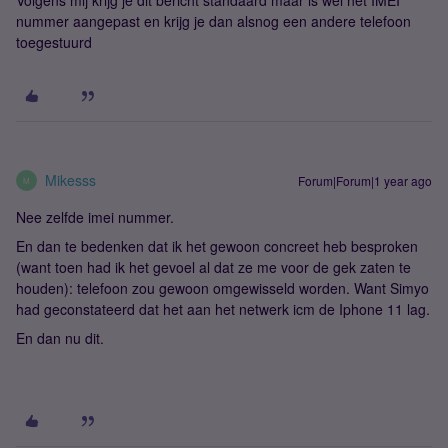
Volgens mij krijg je dit bericht standaard maar is wel het IMEI
nummer aangepast en krijg je dan alsnog een andere telefoon
toegestuurd
Mikesss
Forum|Forum|1 year ago
M
Nee zelfde imei nummer.
En dan te bedenken dat ik het gewoon concreet heb besproken
(want toen had ik het gevoel al dat ze me voor de gek zaten te
houden): telefoon zou gewoon omgewisseld worden. Want Simyo
had geconstateerd dat het aan het netwerk icm de Iphone 11 lag.
En dan nu dit.