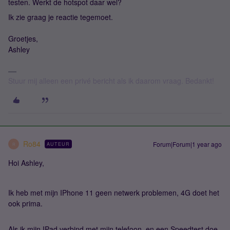
testen. Werkt de hotspot daar wel?
Ik zie graag je reactie tegemoet.
Groetjes,
Ashley
Stuur mij alleen een privé bericht als ik daarom vraag. Bedankt!
Ro84
Forum|Forum|1 year ago
AUTEUR
R
Hoi Ashley,
Ik heb met mijn IPhone 11 geen netwerk problemen, 4G doet het
ook prima.
Als ik mijn IPad verbind met mijn telefoon, en een Speedtest doe