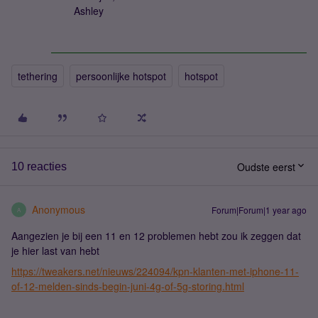
Ashley
tethering
persoonlijke hotspot
hotspot
Oudste eerst
10 reacties
Anonymous
Forum|Forum|1 year ago
A
Aangezien je bij een 11 en 12 problemen hebt zou ik zeggen dat
je hier last van hebt
https://tweakers.net/nieuws/224094/kpn-klanten-met-iphone-11-
of-12-melden-sinds-begin-juni-4g-of-5g-storing.html