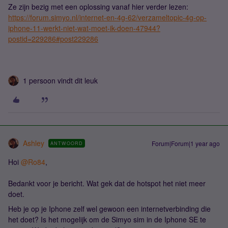
Ze zijn bezig met een oplossing vanaf hier verder lezen:
https://forum.simyo.nl/internet-en-4g-62/verzameltopic-4g-op-
iphone-11-werkt-niet-wat-moet-ik-doen-47944?
postid=229286#post229286
1 persoon vindt dit leuk
Ashley
Forum|Forum|1 year ago
ANTWOORD
Hoi
@Ro84
,
Bedankt voor je bericht. Wat gek dat de hotspot het niet meer
doet.
Heb je op je Iphone zelf wel gewoon een internetverbinding die
het doet? Is het mogelijk om de Simyo sim in de Iphone SE te