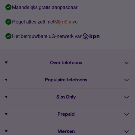
Maandelijks gratis aanpasbaar
Regel alles zelf met
Mijn Simyo
Het betrouwbare 5G-netwerk van
Over telefoons
Abonnement met telefoon
Populaire telefoons
Informatie over telefoons
Pixel 10
Sim Only
Alle telefoons
Pixel 9a
Sim Only
Prepaid
iPhone 16
Sim Only internet
Prepaid
iPhone 16e
Merken
Onbeperkt bellen