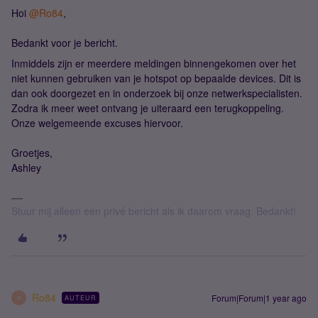
Hoi
@Ro84
,
Bedankt voor je bericht.
Inmiddels zijn er meerdere meldingen binnengekomen over het
niet kunnen gebruiken van je hotspot op bepaalde devices. Dit is
dan ook doorgezet en in onderzoek bij onze netwerkspecialisten.
Zodra ik meer weet ontvang je uiteraard een terugkoppeling.
Onze welgemeende excuses hiervoor.
Groetjes,
Ashley
Stuur mij alleen een privé bericht als ik daarom vraag. Bedankt!
Ro84
Forum|Forum|1 year ago
AUTEUR
R