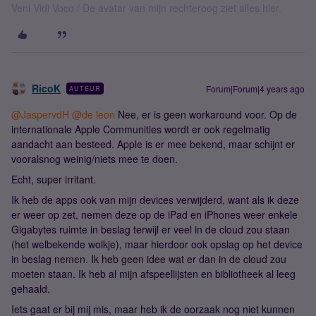
Veni Vidi Voco / De avatar van mijn rechteroog ziet alles hier.
RicoK
Forum|Forum|4 years ago
AUTEUR
@JaspervdH
@de leon
Nee, er is geen workaround voor. Op de
internationale Apple Communities wordt er ook regelmatig
aandacht aan besteed. Apple is er mee bekend, maar schijnt er
vooralsnog weinig/niets mee te doen.
Echt, super irritant.
Ik heb de apps ook van mijn devices verwijderd, want als ik deze
er weer op zet, nemen deze op de iPad en iPhones weer enkele
Gigabytes ruimte in beslag terwijl er veel in de cloud zou staan
(het welbekende wolkje), maar hierdoor ook opslag op het device
in beslag nemen. Ik heb geen idee wat er dan in de cloud zou
moeten staan. Ik heb al mijn afspeellijsten en bibliotheek al leeg
gehaald.
Iets gaat er bij mij mis, maar heb ik de oorzaak nog niet kunnen