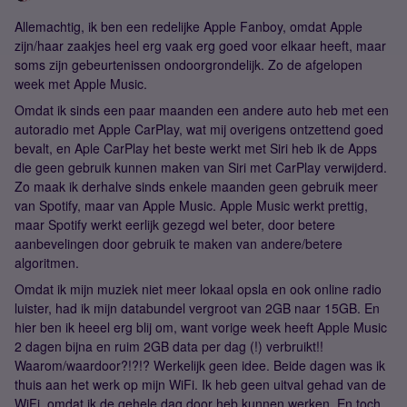
Allemachtig, ik ben een redelijke Apple Fanboy, omdat Apple
zijn/haar zaakjes heel erg vaak erg goed voor elkaar heeft, maar
soms zijn gebeurtenissen ondoorgrondelijk. Zo de afgelopen
week met Apple Music.
Omdat ik sinds een paar maanden een andere auto heb met een
autoradio met Apple CarPlay, wat mij overigens ontzettend goed
bevalt, en Aple CarPlay het beste werkt met Siri heb ik de Apps
die geen gebruik kunnen maken van Siri met CarPlay verwijderd.
Zo maak ik derhalve sinds enkele maanden geen gebruik meer
van Spotify, maar van Apple Music. Apple Music werkt prettig,
maar Spotify werkt eerlijk gezegd wel beter, door betere
aanbevelingen door gebruik te maken van andere/betere
algoritmen.
Omdat ik mijn muziek niet meer lokaal opsla en ook online radio
luister, had ik mijn databundel vergroot van 2GB naar 15GB. En
hier ben ik heeel erg blij om, want vorige week heeft Apple Music
2 dagen bijna en ruim 2GB data per dag (!) verbruikt!!
Waarom/waardoor?!?!? Werkelijk geen idee. Beide dagen was ik
thuis aan het werk op mijn WiFi. Ik heb geen uitval gehad van de
WiFi, omdat ik de gehele dag door heb kunnen werken. En toch