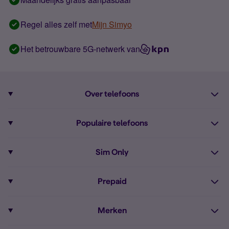
Regel alles zelf met
Mijn Simyo
Het betrouwbare 5G-netwerk van
Over telefoons
Abonnement met telefoon
Populaire telefoons
Informatie over telefoons
Pixel 10
Sim Only
Alle telefoons
Pixel 9a
Sim Only
Prepaid
iPhone 16
Sim Only internet
Prepaid
iPhone 16e
Merken
Onbeperkt bellen
Bestel Prepaid simkaart
iPhone 15