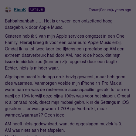
RicoK
Forum|Forum|4 years ago
AUTEUR
Bahbahbahbah…… Het is er weer, een ontzettend hoog
datagebruik door Apple Music.
Gisteren heb ik 3 van mijn Apple services omgezet in een One
Family. Hierbij kreeg ik voor een paar euro Apple Music erbij.
Omdat ik nu tot twee keer toe tijdens een proefabo op AM een
extreem dataverbruik had door AM, had ik de hoop, dat mijn
issue inmiddels zou (kunnen) zijn opgelost door een bugfix.
Echter, niets is minder waar.
Afgelopen nacht is de app druk bezig geweest, maar heb geen
idee waarmee. Vanmorgen voelde mijn iPhone 11 Pro Max al
warm aan en was de resterende accucapacitiet gezakt tot om en
nabij de 10% terwijl deze bijna 100% was voor het slapen. Omdat
ik al onraad rook, direct mijn mobiel gebruik in de Settings in iOS
gekeken… er was gewoon 1.7GB ge-/verbruikt, maar
warmee/waaraan?? Geen idee.
AM heeft niets gedownload, want de opgeslagen muziek is 0.
AM was niets aan het afspelen.