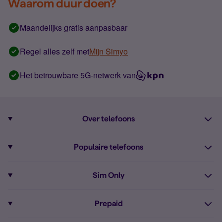
Waarom duur doen?
Maandelijks gratis aanpasbaar
Regel alles zelf met
Mijn Simyo
Het betrouwbare 5G-netwerk van
Over telefoons
Abonnement met telefoon
Populaire telefoons
Informatie over telefoons
Pixel 10
Sim Only
Alle telefoons
Pixel 9a
Sim Only
Prepaid
iPhone 16
Sim Only internet