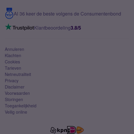
Blog
5G internet
Contact
Al 36 keer de beste volgens de Consumentenbond
Mobiel internet
VoLTE 4G bellen
Klantbeoordeling
3.8/5
Mobiel abonnement
Simkaart
Annuleren
Klachten
Cookies
Tarieven
Netneutraliteit
Privacy
Disclaimer
Voorwaarden
Storingen
Toegankelijkheid
Veilig online