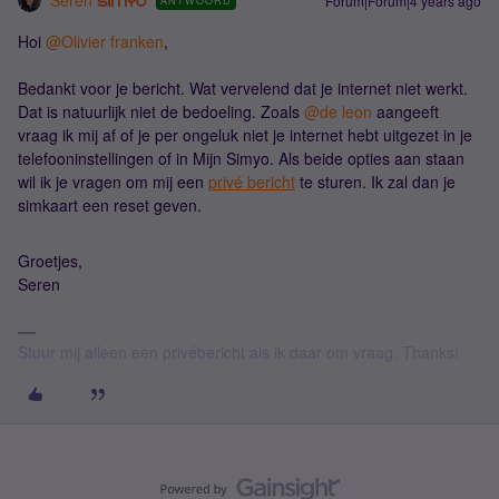
Seren
Forum|Forum|4 years ago
ANTWOORD
Hoi
@Olivier franken
,
Bedankt voor je bericht. Wat vervelend dat je internet niet werkt.
Dat is natuurlijk niet de bedoeling. Zoals
@de leon
aangeeft
vraag ik mij af of je per ongeluk niet je internet hebt uitgezet in je
telefooninstellingen of in Mijn Simyo. Als beide opties aan staan
wil ik je vragen om mij een
privé bericht
te sturen. Ik zal dan je
simkaart een reset geven.
Groetjes,
Seren
Stuur mij alleen een privébericht als ik daar om vraag. Thanks!