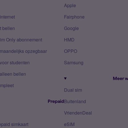
Apple
internet
Fairphone
 bellen
Google
Sim Only abonnement
HMD
 maandelijks opzegbaar
OPPO
voor studenten
Samsung
alleen bellen
Meer w
mpleet
Dual sim
Buitenland
Prepaid
VriendenDeal
epaid simkaart
eSIM