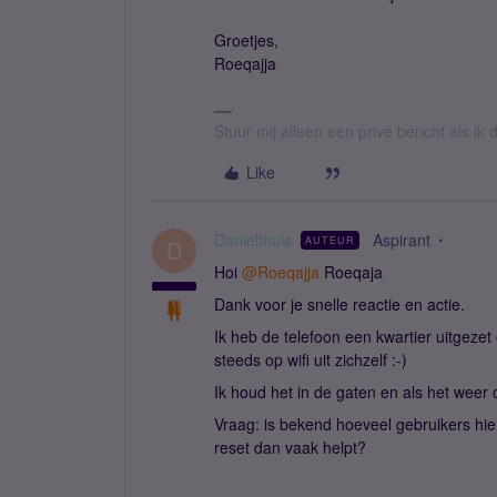
Groetjes,
Roeqajja
Stuur mij alleen een privé bericht als i
Like
Danielthuis
Aspirant
AUTEUR
D
Hoi
@Roeqajja
Roeqaja
Dank voor je snelle reactie en actie.
Ik heb de telefoon een kwartier uitgezet
steeds op wifi uit zichzelf :-)
Ik houd het in de gaten en als het weer 
Vraag: is bekend hoeveel gebruikers hier
reset dan vaak helpt?