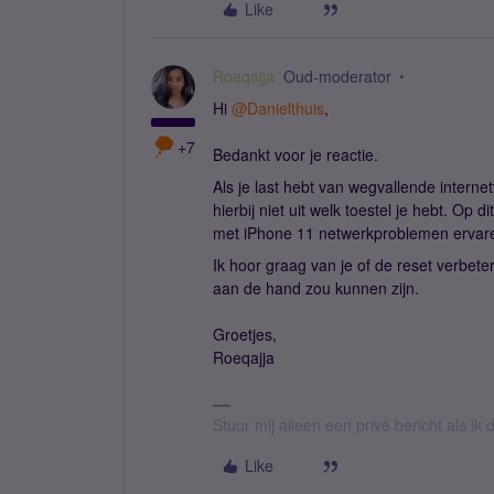
Like
Roeqajja
Oud-moderator
Hi
@Danielthuis
,
+7
Bedankt voor je reactie.
Als je last hebt van wegvallende intern
hierbij niet uit welk toestel je hebt. Op
met iPhone 11 netwerkproblemen ervaren
Ik hoor graag van je of de reset verbete
aan de hand zou kunnen zijn.
Groetjes,
Roeqajja
Stuur mij alleen een privé bericht als i
Like