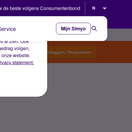
Selecteer taal
x de beste volgens Consumentenbond
Service
Mijn Simyo
e ervaring op de
s te zien. Ook
gedrag volgen,
Start een topic
Inloggen / Registreren
n onze website.
rivacy statement.