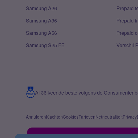
Samsung A26
Prepaid 
Samsung A36
Prepaid i
Samsung A56
Prepaid o
Samsung S25 FE
Verschil 
Al 36 keer de beste volgens de Consumenten
Annuleren
Klachten
Cookies
Tarieven
Netneutraliteit
Privacy