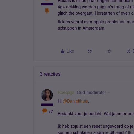
Helaas is sinds paar dagen het mobiel i
4g+ dekking worden pagina's traag of niet 
glitch die overgaat. Herstarten of even 
Ik lees vooral over apple problemen m
tijdstippen in Amsterdam.
Like
3 reacties
Roeqajja
Oud-moderator
Hi
@Danielthuis
,
+7
Bedankt voor je bericht. Wat jammer om t
Ik heb zojuist een reset uitgevoerd op je
kunnen schakelen zodra je dit leest? Ik 