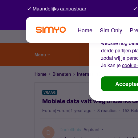
Maandelijks aanpasbaar
De coo
Home
Sim Only
Pre
Wij gebruiken co
website nog beter
derde partijen p
Menu
zodat wij je pers
Je kan je
cookie-
Home
Diensten
Internet, 4G en 5G
Mobiele 
Accepte
VRAAG
Mobiele data valt weg ondanks d
Forum|Forum|1 year ago
3 reacties
153 Be
Danielthuis
Aspirant
D