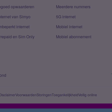
tegoed opwaarderen
Meerdere nummers
nternet van Simyo
5G internet
nbeperkt internet
Mobiel internet
Prepaid en Sim Only
Mobiel abonnement
bond
Disclaimer
Voorwaarden
Storingen
Toegankelijkheid
Veilig online