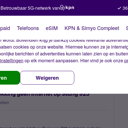
Betrouwbaar 5G-netwerk van
36
kies van Simyo
paid
Telefoons
eSIM
KPN & Simyo Compleet
okies op onze website. Met deze cookies zorgen wij ervoor dat j
 wordt. Bovendien krijg je dankzij cookies relevante advertentie
laatsen cookies op onze website. Hiermee kunnen ze je internet
oonlijke berichten of advertenties kunnen laten zien op en buite
instellingen
op elk moment aanpassen. Hier vind je ook onze
p
data valt weg ondanks dekking geen internet op Ssung S23
ren
Weigeren
ekking geen internet op Ssung S23
keken