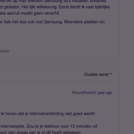
nternet op mijn telefoon Samsung S23 instabiel: ondanks
geladen. Het lijkt willekeurig. Eerst dacht ik vast tijdelijke
data aan/uit maakt geen verschil.
aar heb het dus ook met Samsung. Meerdere plekken en
Delen
Oudste eerst
Forum|Forum|1 year ago
e horen dat je internetverbinding niet goed werkt!
 internetoptie. Zou je je telefoon voor 15 minuten uit
hoor dan graag van je of dit heeft geholpen.