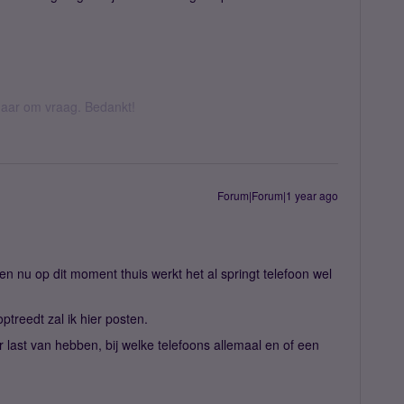
k daar om vraag. Bedankt!
Forum|Forum|1 year ago
 en nu op dit moment thuis werkt het al springt telefoon wel
optreedt zal ik hier posten.
 last van hebben, bij welke telefoons allemaal en of een