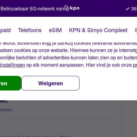
Betrouwbaar 5G-netwerk van
36
kies van Simyo
paid
Telefoons
eSIM
KPN & Simyo Compleet
okies op onze website. Met deze cookies zorgen wij ervoor dat j
 wordt. Bovendien krijg je dankzij cookies relevante advertentie
laatsen cookies op onze website. Hiermee kunnen ze je internet
oonlijke berichten of advertenties kunnen laten zien op en buite
instellingen
op elk moment aanpassen. Hier vind je ook onze
p
nternet iphone 13 werkt niet.
ren
Weigeren
iet.
ekeken