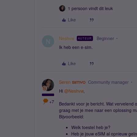
1 persoon vindt dit leuk
Like
Neshvw
Beginner
AUTEUR
N
Ik heb een e-sim.
Like
Seren
Community manager
Hi ​
@Neshvw
,
+7
Bedankt voor je bericht. Wat vervelend om
graag met je mee naar een oplossing ma
Bijvoorbeeld:
Welk toestel heb je?
Heb je jouw eSIM al opnieuw geïn