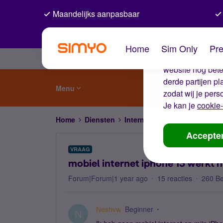
Maandelijks aanpasbaar
De coo
Home
Sim Only
Pre
Wij gebruiken co
website nog beter
derde partijen p
Menu
zodat wij je pers
Je kan je
cookie-
Home
Diensten
Internet, 4G en 5G
mobiel i
Accepte
VRAAG
mobiel internet iphone 13 werkt n
Forum|Forum|1 year ago
15 reacties
260 B
Neshvw
Beginner
N