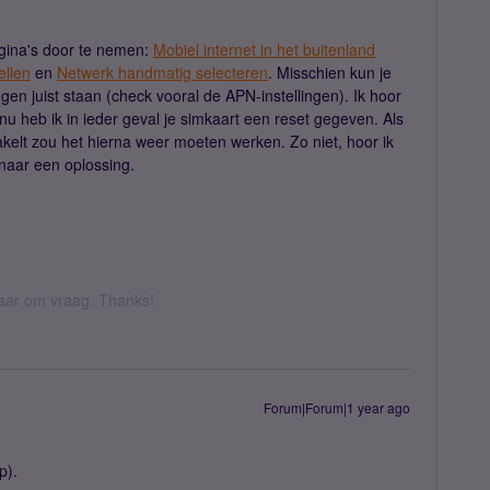
agina's door te nemen:
Mobiel internet in het buitenland
ellen
en
Netwerk handmatig selecteren
. Misschien kun je
ngen juist staan (check vooral de APN-instellingen). Ik hoor
 nu heb ik in ieder geval je simkaart een reset gegeven. Als
akelt zou het hierna weer moeten werken. Zo niet, hoor ik
naar een oplossing.
 daar om vraag. Thanks!
Forum|Forum|1 year ago
p).