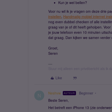
Kun je wel bellen?
Voor nu wil ik je vragen om deze drie p
instellen
,
Handmatig mobiel internet inst
nog even dubbel checken of alle instelli
graag van je of dit heeft geholpen. Voor
je jouw telefoon even 10 minuten uitsch
dat graag. Dan kijken we samen verder 
Groet,
Seren
Stuur mij alleen een privébericht als ik
Like
Neshvw
Beginner
AUTEUR
N
Beste Seren,
Het betreft een iPhone 13 (zie onderwer