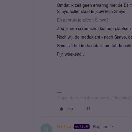
Omdat ik zelf geen ervaring met de Esi
Simyo actief staat in jouw Mijn Simyo.
En gebruik je alleen Simyo?
Zou je een screenshot kunnen plaatsen 
Noch wij, de medeklant - noch Simyo, d
Soms zit het in de details om tot de ec
Fijn weekend .
Tegen thee zeg ik geen nee. // Ik duik d
Like
Neshvw
Beginner
AUTEUR
N