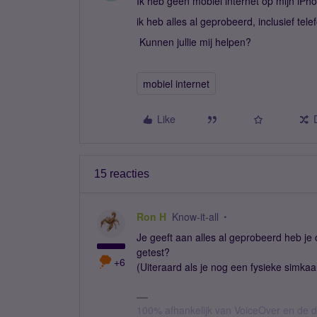
Ik heb geen mobiel internet op mijn iPho
ik heb alles al geprobeerd, inclusief tele
Kunnen jullie mij helpen?
mobiel internet
Like
15 reacties
Ron H
Know-it-all
Je geeft aan alles al geprobeerd heb j
getest?
+6
(Uiteraard als je nog een fysieke simkaa
100% afhankelijk van VoiceOver en de d