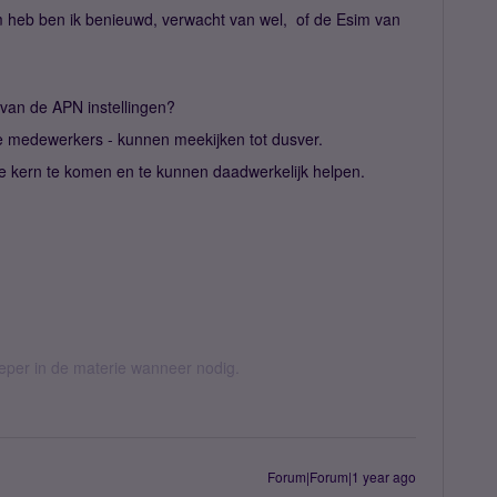
m heb ben ik benieuwd, verwacht van wel, of de Esim van
van de APN instellingen?
e medewerkers - kunnen meekijken tot dusver.
hte kern te komen en te kunnen daadwerkelijk helpen.
ieper in de materie wanneer nodig.
Forum|Forum|1 year ago