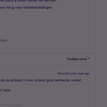
ne zodra ik buiten bereik van wifi ben.
foon terug naar fabrieksinstellingen.
Delen
Oudste eerst
Forum|Forum|1 year ago
e ook de simkaart in een andere goed werkende mobiel
rt hebt)
icteerfunctie😉