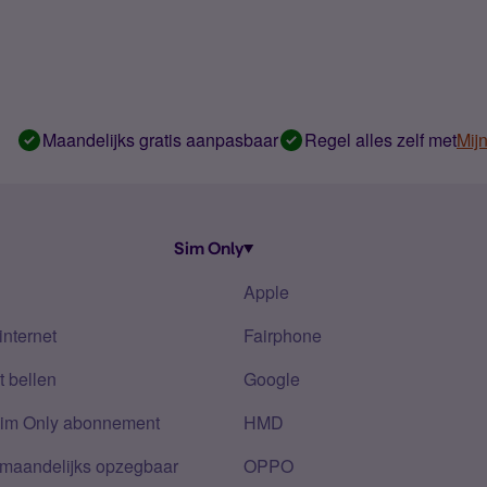
Maandelijks gratis aanpasbaar
Regel alles zelf met
Mij
Sim Only
Apple
internet
Fairphone
 bellen
Google
Sim Only abonnement
HMD
 maandelijks opzegbaar
OPPO