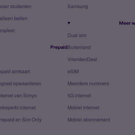
voor studenten
Samsung
alleen bellen
Meer w
mpleet
Dual sim
Buitenland
Prepaid
VriendenDeal
epaid simkaart
eSIM
tegoed opwaarderen
Meerdere nummers
nternet van Simyo
5G internet
nbeperkt internet
Mobiel internet
Prepaid en Sim Only
Mobiel abonnement