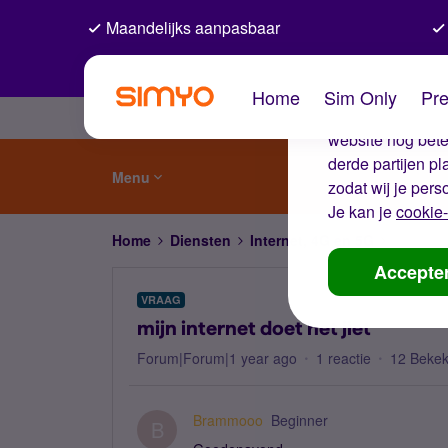
Maandelijks aanpasbaar
De coo
Home
Sim Only
Pre
Wij gebruiken co
website nog beter
derde partijen p
Menu
zodat wij je pers
Je kan je
cookie-
Home
Diensten
Internet, 4G en 5G
mijn inte
Accepte
VRAAG
mijn internet doet het jiet
Forum|Forum|1 year ago
1 reactie
12 Beke
Brammooo
Beginner
B