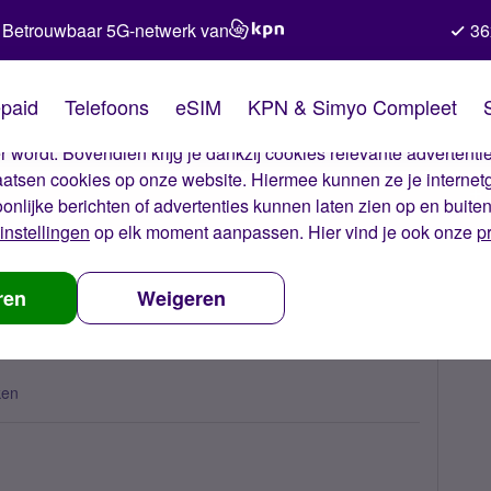
Betrouwbaar 5G-netwerk van
36
kies van Simyo
paid
Telefoons
eSIM
KPN & Simyo Compleet
okies op onze website. Met deze cookies zorgen wij ervoor dat j
 wordt. Bovendien krijg je dankzij cookies relevante advertentie
laatsen cookies op onze website. Hiermee kunnen ze je internet
oonlijke berichten of advertenties kunnen laten zien op en buite
instellingen
op elk moment aanpassen. Hier vind je ook onze
p
rnet doet het jiet
ren
Weigeren
ken