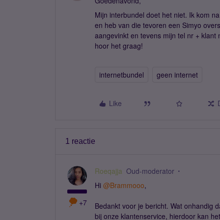
Goedenavond,
Mijn interbundel doet het niet. Ik kom
en heb van die tevoren een Simyo oversc
aangevinkt en tevens mijn tel nr + klan
hoor het graag!
internetbundel
geen internet
Like
1 reactie
Roeqajja
Oud-moderator
Hi
@Brammooo
,
+7
Bedankt voor je bericht. Wat onhandig da
bij onze klantenservice, hierdoor kan he