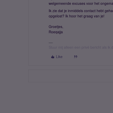
welgemeende excuses voor het ongemak. 
Ik zie dat je inmiddels contact hebt ge
opgelost? Ik hoor het graag van je!
Groetjes,
Roeqajja
Stuur mij alleen een privé bericht als i
Like