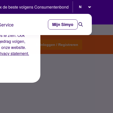
Selecteer taal
x de beste volgens Consumentenbond
Service
Mijn Simyo
e ervaring op de
s te zien. Ook
gedrag volgen,
Start een topic
Inloggen / Registreren
n onze website.
rivacy statement.