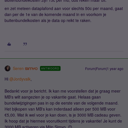
Buitenbundelkosten zijn 15c per mb, dus reken maar uit.
en zet meteen dataplafond aan voor slechts 50c per maand, gaat
dan per de 1e van de komende maand in en voorkom je
buitenbundelkosten als je data op reikt te raken.
Seren
Forum|Forum|1 year ago
ANTWOORD
Hi ​
@Jordyvalk
,
Bedankt voor je bericht. Ik kan me voorstellen dat je graag meer
MB's wilt aangezien je op vakantie gaat. Helaas gaan
bundelwijzigingen pas in op de eerste van de volgende maand.
Het bijkopen van MB's kan inderdaad alleen per 500 MB voor
€5,00. Wat ik wel voor je kan doen, is je 3000 MB cadeau geven.
Ik hoop dat je hiermee vooruitkomt tijdens je vakantie! Je kunt de
3000 MB activeren via Mijn Simyo. 😊