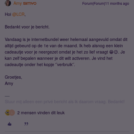
Amy
Forum|Forum|11 months ago
Hoi ​
@LCR
,
Bedankt voor je bericht.
Vandaag is je internetbundel weer helemaal aangevuld omdat dit
altijd gebeurd op de 1e van de maand. Ik heb alsnog een klein
cadeautje voor je neergezet omdat je het zo lief vraagt 😁😉. Je
kan zelf bepalen wanneer je dit wilt activeren. Je vind het
cadeautje onder het kopje '’verbruik'’.
Groetjes,
Amy
Stuur mij alleen een privé bericht als ik daarom vraag. Bedankt!
2 mensen vinden dit leuk
L