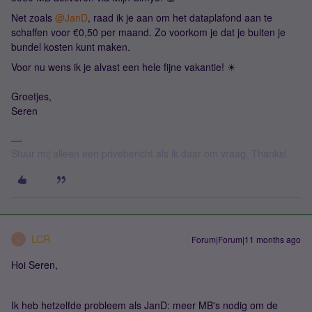
Net zoals ​
@JanD
, raad ik je aan om het dataplafond aan te
schaffen voor €0,50 per maand. Zo voorkom je dat je buiten je
bundel kosten kunt maken.
Voor nu wens ik je alvast een hele fijne vakantie! ☀
Groetjes,
Seren
Stuur mij alleen een privébericht als ik daar om vraag. Thanks!
LCR
Forum|Forum|11 months ago
L
Hoi Seren,
Ik heb hetzelfde probleem als JanD: meer MB's nodig om de