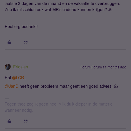
laatste 3 dagen van de maand en de vakantie te overbruggen.
Zou ik misschien ook wat MB's cadeau kunnen krijgen? 🙏
Heel erg bedankt!
Friesian
Forum|Forum|11 months ago
Hoi ​
@LCR
.
@JanD
heeft geen probleem maar geeft een goed advies. 👍
Tegen thee zeg ik geen nee. // Ik duik dieper in de materie
wanneer nodig.