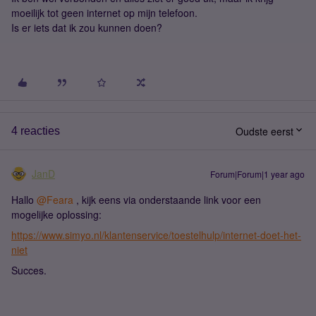
moeilijk tot geen internet op mijn telefoon.
Is er iets dat ik zou kunnen doen?
Oudste eerst
4 reacties
JanD
Forum|Forum|1 year ago
Hallo ​
@Feara
, kijk eens via onderstaande link voor een
mogelijke oplossing:
https://www.simyo.nl/klantenservice/toestelhulp/internet-doet-het-
niet
Succes.