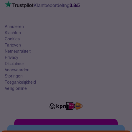
VoLTE 4G bellen
Klantbeoordeling
3.8/5
Mobiel abonnement
Simkaart
Annuleren
Klachten
Cookies
Tarieven
Netneutraliteit
Privacy
Disclaimer
Voorwaarden
Storingen
Toegankelijkheid
Veilig online