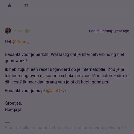
Roeqajja
Forum|Forum|1 year ago
Hoi ​
@Feara
,
Bedankt voor je bericht. Wat lastig dat je internetverbinding niet
goed werkt!
Ik heb zojuist een reset uitgevoerd op je internetoptie. Zou je je
telefoon nog even uit kunnen schakelen voor 15 minuten zodra je
dit leest? Ik hoor dan graag van je of dit heeft geholpen.
Bedankt voor je hulp! ​
@JanD
🙂
Groetjes,
Roeqajja
Stuur mij alleen een privé bericht als ik daar om vraag. Bedankt!