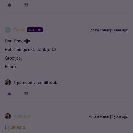
Feara
Forum|Forum|1 year ago
AUTEUR
F
Dag Roeqajja,
Het is nu gelukt. Dank je 😊
Groetjes,
Feara
1 persoon vindt dit leuk
Roeqajja
Forum|Forum|1 year ago
Hi ​
@Feara
,